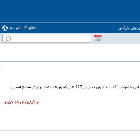
English
العربیه
یزیون بازرگانی
مدیرعامل شرکت توزیع برق استان مرکزی با بیان اینکه نصب کنتورهای هوشمند برق در این استان شتاب گرفته است در این خصوص، گفت: تاکنون بیش از 127 هزار کنتور هوشمند برق در سطح استان
۱۴۰۴/۰۸/۲۶ ۱۶:۵۶