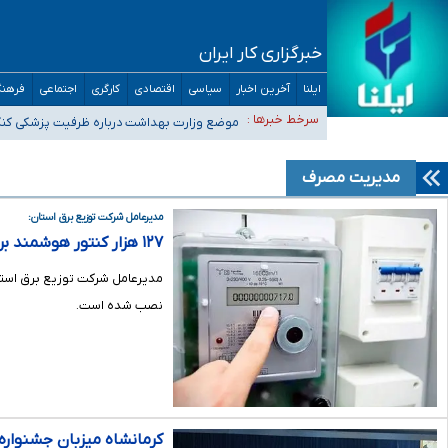
خبرگزاری کار ایران
ایلنا
آخرین اخبار
سیاسی
اقتصادی
کارگری
اجتماعی
فرهنگ
۴۰ تا ۵۰ روز گرمای نسبی در پیش داریم/ دمای تهران به ۳۸ درجه می‌رسد
سرخط خبرها :
موضع وزارت بهداشت درباره ظرفیت پزشکی کنکور ۱۴۰۵: خواستار اصلاح ظرفیت‌ها هستیم، اما هنوز پاسخ مشخصی نگ
تعویق آزمون ورودی دکترای تخصصی فرماندهی صحنه عملیات 
خبرنگاران راویان حقیقت با دغدغه نان، مسکن و بیمه
مدیریت مصرف
آخرین وضعیت شیوع عفونت‌های تنفسی در کشور/ خوزستان و کر
مدیرعامل شرکت توزیع برق استان:
۱۲۷ هزار کنتور هوشمند برق در استان مرکزی نصب شده است
نصب شده است.
کرمانشاه میزبان جشنواره