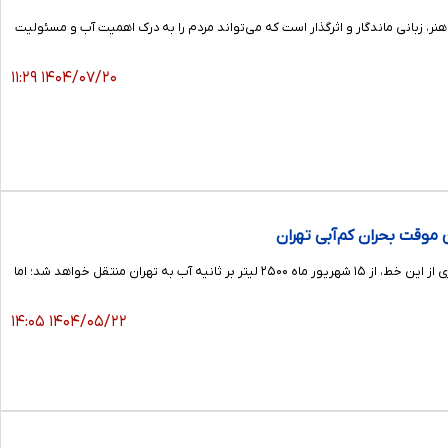
ر، زبانی ماندگار و اثرگذار است که می‌تواند مردم را به درک اهمیت آب و مسئولیت
۱۴۰۴/۰۷/۲۰ ۱۱:۲۹
مجری طرح خط جایگزین انتقال آب از زیاران به کرج و تهران با اشاره به پیشرفت ۹۲ درصدی این پروژه گفت: با بهره‌برداری از این خط، از ۱۵ شهریور ماه ۲۵۰۰ لیتر بر ثانیه آب به تهران منتقل خواهد شد؛ اما
۱۴۰۴/۰۵/۲۲ ۱۴:۰۵