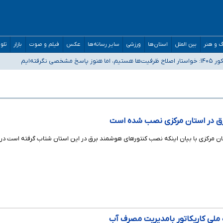
 و هنر
بین الملل
استان‌ها
ورزشی
سایر رسانه‌ها
عکس
فیلم و صوت
بازار
تلو
رفته‌ایم
و دکترای تخصصی جغرافیای نظامی دافوس آجا
مان بالاتر از آستانه هشدار
 ملی کاریکاتور بامدیریت مصرف آب