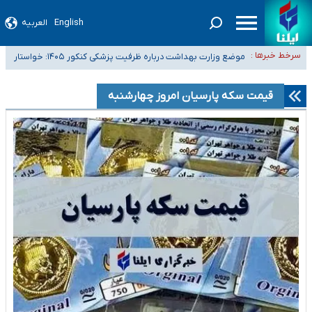
English
العربیه
۴۰ تا ۵۰ روز گرمای نسبی در پیش داریم/ دمای تهران به ۳۸ درجه می‌رسد
سرخط خبرها :
موضع وزارت بهداشت درباره ظرفیت پزشکی کنکور ۱۴۰۵: خواستار
تعویق آزمون ورودی دکترای تخصصی فرماندهی صحنه عملیات و دکترای
اصلاح ظرفیت‌ها هستیم، اما هنوز پاسخ مشخصی نگرفته‌ایم
تخصصی جغرافیای نظامی دافوس آجا
خبرنگاران راویان حقیقت با دغدغه نان، مسکن و بیمه
قیمت سکه پارسیان امروز چهارشنبه
آخرین وضعیت شیوع عفونت‌های تنفسی در کشور/ خوزستان و کرمان بالاتر از
آستانه هشدار