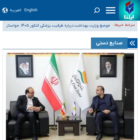
English
العربیه
۴۰ تا ۵۰ روز گرمای نسبی در پیش داریم/ دمای تهران به ۳۸ درجه می‌رسد
سرخط خبرها :
موضع وزارت بهداشت درباره ظرفیت پزشکی کنکور ۱۴۰۵: خواستار
تعویق آزمون ورودی دکترای تخصصی فرماندهی صحنه عملیات و دکترای
اصلاح ظرفیت‌ها هستیم، اما هنوز پاسخ مشخصی نگرفته‌ایم
تخصصی جغرافیای نظامی دافوس آجا
خبرنگاران راویان حقیقت با دغدغه نان، مسکن و بیمه
صنایع دستی
آخرین وضعیت شیوع عفونت‌های تنفسی در کشور/ خوزستان و کرمان بالاتر از
آستانه هشدار