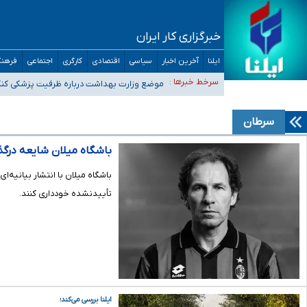
خبرگزاری کار ایران
ایلنا
آخرین اخبار
سیاسی
اقتصادی
کارگری
اجتماعی
فرهنگ
۴۰ تا ۵۰ روز گرمای نسبی در پیش داریم/ دمای تهران به ۳۸ درجه می‌رسد
سرخط خبرها :
موضع وزارت بهداشت درباره ظرفیت پزشکی کنکور ۱۴۰۵: خواستار اصلاح ظرفیت‌ها هستیم، اما هنوز پاسخ مشخصی نگ
تعویق آزمون ورودی دکترای تخصصی فرماندهی صحنه عملیات 
خبرنگاران راویان حقیقت با دغدغه نان، مسکن و بیمه
سرطان
آخرین وضعیت شیوع عفونت‌های تنفسی در کشور/ خوزستان و کر
باشگاه میلان شایعه درگذ
باشگاه میلان با انتشار بیانیه‌ا
تأییدنشده خودداری کنند.
ایلنا بررسی می‌کند؛