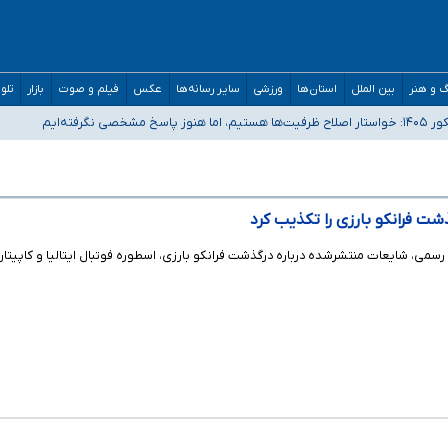
 و هنر
بین الملل
استان‌ها
ورزشی
سایر رسانه‌ها
عکس
فیلم و صوت
بازار
تلو
رفته‌ایم
و دکترای تخصصی جغرافیای نظامی دافوس آجا
مان بالاتر از آستانه هشدار
شت فرانکو بارزی را تکذیب کرد
ی رسمی، شایعات منتشرشده درباره درگذشت فرانکو بارزی، اسطوره فوتبال ایتالیا و کاپیتان