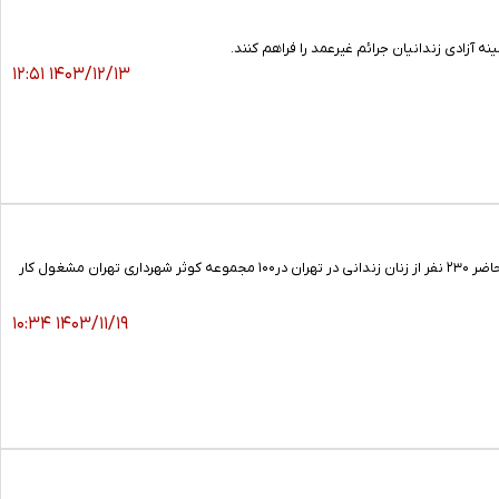
نه آزادی زندانیان جرائم غیرعمد را فراهم کنند.
۱۴۰۳/۱۲/۱۳ ۱۲:۵۱
مدیرکل امور زنان و خانواده شهرداری تهران جزییات طرح اشتغال زنان زندانی دارای رأی باز را تشریح کرد و گفت: در حال حاضر ۲۳۰ نفر از زنان زندانی در تهران در۱۰۰ مجموعه کوثر شهرداری تهران مشغول کار
۱۴۰۳/۱۱/۱۹ ۱۰:۳۴