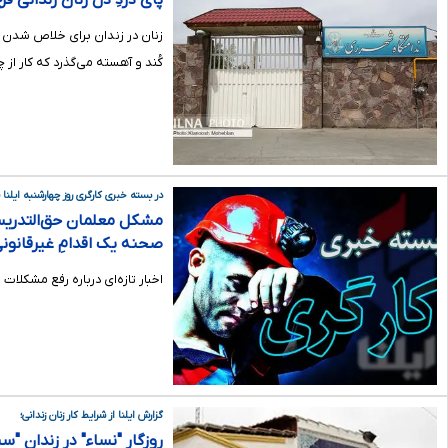
پای دردِ دل زنان زندانی قرچک با ۲۵ سال
زنان در زندان برای خلاص شدن از 
کُند و آهسته می‌گذرد که کار از
در بسته خبری کارگری روز چهارشنبه ایلنا م
مشکل معلمان حق‌التدری
صحنه یک اقدامِ غیرقانونی/روزگارِ 
اخبار تازه‌ای درباره رفع مشکل
گزارش ایلنا از شرایط کار زنان زندانی؛
روزگارِ "نساء" در زندانِ "س