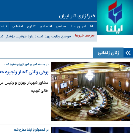
خبرگزاری کار ایران
ایلنا
آخرین اخبار
سیاسی
اقتصادی
کارگری
اجتماعی
فرهنگ
۴۰ تا ۵۰ روز گرمای نسبی در پیش داریم/ دمای تهران به ۳۸ درجه می‌رسد
سرخط خبرها :
موضع وزارت بهداشت درباره ظرفیت پزشکی کنکور ۱۴۰۵: خواستار اصلاح ظرفیت‌ها هستیم، اما هنوز پاسخ مشخصی نگ
تعویق آزمون ورودی دکترای تخصصی فرماندهی صحنه عملیات 
خبرنگاران راویان حقیقت با دغدغه نان، مسکن و بیمه
زنان زندانی
آخرین وضعیت شیوع عفونت‌های تنفسی در کشور/ خوزستان و کر
در جلسه شورای شهر تهران مطرح شد:
برخی زنانی که از زنجیره حم
خالی کردیم.
در گفت‌وگو با ایلنا مطرح شد؛