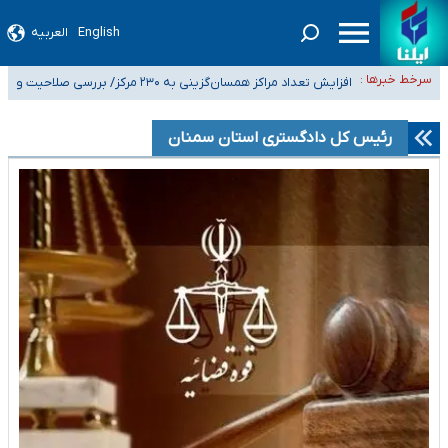
English
العربیه
ضرورت آموزش حریم خصوصی در فضای آنلاین در مدارس/ هزینه‌های سنگین
سرخط خبرها :
اجتماعی انتشار تصاویر خصوصی برای قربانیان/ سوءاستفاده مجرمان از ترس
افزایش تعداد مراکز همسان‌گزینی به ۲۳۰ مرکز/ بررسی صلاحیت و
۴۰ تا ۵۰ روز گرمای نسبی در پیش داریم/ دمای تهران به ۳۸ درجه می‌رسد
رسوایی
نظارت‌ها به سازمان تبلیغات واگذار شده است
موضع وزارت بهداشت درباره ظرفیت پزشکی کنکور ۱۴۰۵: خواستار اصلاح ظرفیت‌ها
رئیس کل دادگستری استان سمنان
هستیم، اما هنوز پاسخ مشخصی نگرفته‌ایم
تعویق آزمون ورودی دکترای تخصصی فرماندهی صحنه عملیات و دکترای
تخصصی جغرافیای نظامی دافوس آجا