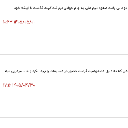
یک ماه از زمانی که برخی رسانه‌ها گزارش دادند که امیر قلعه‌نویی، سرمربی تیم ملی پاداشی 140 میلیارد تومانی بابت صعود تیم ملی به جام جهانی دریافت کرده، گذشت تا اینکه خود
۱۴۰۵/۰۵/۰۱ ۱۰:۲۳
م‌های متفاوت امیر قلعه‌نویی بود؛ مهاجمی که به دلیل مصدومیت فرصت حضور در مسابقات را پیدا نکرد و حالا سرمربی تیم
۱۴۰۵/۰۴/۳۰ ۱۷:۱۶