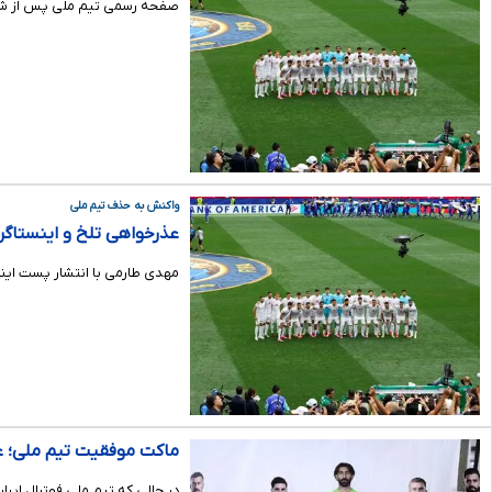
صفحه رسمی تیم ملی پس از شکست ۴-۱ آمریکا مقابل بلژیک، با یادآوری تساوی درخشان ایران برابر همین غول اروپایی در مرحله گروهی، به شکل ویژه‌
واکنش به حذف تیم ملی
عذرخواهی تلخ و اینستاگرا
مهدی طارمی با انتشار پست اینس
ماکت موفقیت تیم ملی؛ ع
در حالی که تیم ملی فوتبال ای