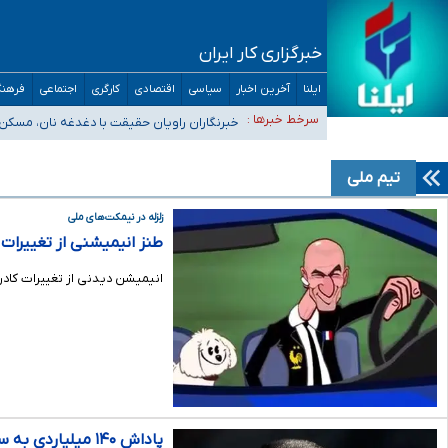
خبرگزاری کار ایران
ایلنا
آخرین اخبار
سیاسی
اقتصادی
کارگری
اجتماعی
فرهنگ
تعویق آزمون ورودی دکترای تخصصی فرماندهی صحنه عملیات 
سرخط خبرها :
خبرنگاران راویان حقیقت با دغدغه نان، مسکن
آخرین وضعیت شیوع عفونت‌های تنفسی در کشور/ خوزستان و کر
هیچ پرستاری بازداشت یا اخراج نشده است/ از رئیس جمهور خ
تیم ملی
ثبت‌نام بخش عمده دانش‌آموزان مدارس ایرانی امارات در کشور
زلزله در نیمکت‌های ملی
طنز انیمیشنی از تغییرات ب
انیمیشن دیدنی از تغییرات کادر 
پاداش ۱۴۰ میلیاردی به سرمربی تیم ملی فوتبال هم غیرقانونی است هم نامشروع