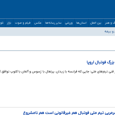
 و هنر
بین الملل
استان‌ها
ورزشی
سایر رسانه‌ها
عکس
فیلم و صوت
بازار
تلو
و دکترای تخصصی جغرافیای نظامی دافوس آجا
 و بیمه
مان بالاتر از آستانه هشدار
واستیم ورود کند
/ درباره محصلان باقی‌مانده در دبی متناسب با شرایط جدید تصمیم‌گیری می‌شود
زرگ فوتبال اروپا
فنی تیم‌های ملی؛ جایی که فرانسه با زیدان، پرتغال با ژسوس و آلمان با کلوپ توافق کرد