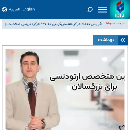
English
العربیه
ضرورت آموزش حریم خصوصی در فضای آنلاین در مدارس/ هزینه‌های سنگین
سرخط خبرها :
اجتماعی انتشار تصاویر خصوصی برای قربانیان/ سوءاستفاده مجرمان از ترس
افزایش تعداد مراکز همسان‌گزینی به ۲۳۰ مرکز/ بررسی صلاحیت و
۴۰ تا ۵۰ روز گرمای نسبی در پیش داریم/ دمای تهران به ۳۸ درجه می‌رسد
رسوایی
نظارت‌ها به سازمان تبلیغات واگذار شده است
موضع وزارت بهداشت درباره ظرفیت پزشکی کنکور ۱۴۰۵: خواستار اصلاح ظرفیت‌ها
بهداشت
هستیم، اما هنوز پاسخ مشخصی نگرفته‌ایم
تعویق آزمون ورودی دکترای تخصصی فرماندهی صحنه عملیات و دکترای
تخصصی جغرافیای نظامی دافوس آجا