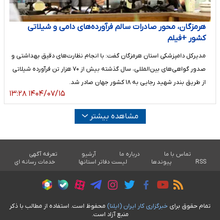
هرمزگان، محور صادرات سالم فرآورده‌های دامی و شیلاتی
کشور +فیلم
مدیرکل دامپزشکی استان هرمزگان گفت: با انجام نظارت‌های دقیق بهداشتی و
صدور گواهی‌های بین‌المللی، سال گذشته بیش از ۷۰ هزار تن فرآورده شیلاتی
از طریق بندر شهید رجایی به ۱۸ کشور جهان صادر شد.
۱۴۰۴/۰۷/۱۵ ۱۳:۲۸
مشاهده بیشتر
تماس با ما
درباره ما
آرشیو
تعرفه آگهی
RSS
پیوندها
لیست دفاتر استانها
خدمات رسانه ای
تمام حقوق برای
خبرگزاری کار ايران (ايلنا)
محفوظ است. استفاده از مطالب با ذکر
منبع آزاد است.