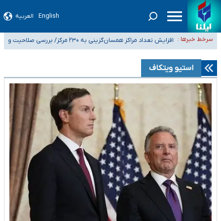
English
العربیه
ضرورت آموزش حریم خصوصی در فضای آنلاین در مدارس/ هزینه‌های سنگین
سرخط خبرها :
اجتماعی انتشار تصاویر خصوصی برای قربانیان/ سوءاستفاده مجرمان از ترس
افزایش تعداد مراکز همسان‌گزینی به ۲۳۰ مرکز/ بررسی صلاحیت و
۴۰ تا ۵۰ روز گرمای نسبی در پیش داریم/ دمای تهران به ۳۸ درجه می‌رسد
رسوایی
نظارت‌ها به سازمان تبلیغات واگذار شده است
موضع وزارت بهداشت درباره ظرفیت پزشکی کنکور ۱۴۰۵: خواستار اصلاح ظرفیت‌ها
استیو ویتکاف
هستیم، اما هنوز پاسخ مشخصی نگرفته‌ایم
تعویق آزمون ورودی دکترای تخصصی فرماندهی صحنه عملیات و دکترای
تخصصی جغرافیای نظامی دافوس آجا