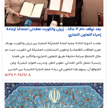
بعد توقف دام ۱۲ عامًا… إيران والكويت تعقدان اجتماعًا لإعادة
إحياء التعاون التجاري
عقدت الدورة الثالثة عشرة للجنة المشتركة للتجارة بين إيران والكويت بهدف
تعزيز العلاقات الاقتصادية وتطوير الاستثمارات المشتركة في الكويت، حيث تم
خلال الاجتماع صياغة «خارطة طريق للتعاون التجاري» والتأكيد على قضايا
رئيسية تشمل الأمن الغذائي، تطوير النقل، وتدريب الموارد البشرية. ومن
المتوقع أن يسهم هذا التعاون في زيادة حجم التجارة الخارجية بين البلدين.
٢٠٢٥/١١/٠٨ ١٥:٣٨