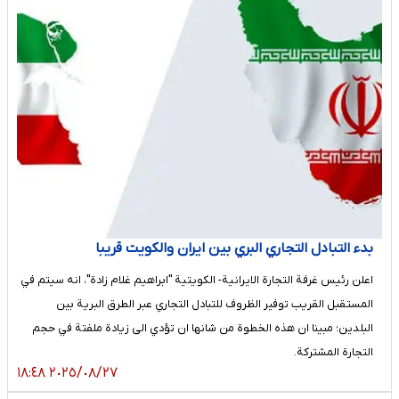
بدء التبادل التجاري البري بين ايران والكويت قريبا
اعلن رئيس غرفة التجارة الايرانية- الكويتية "ابراهيم غلام زادة"، انه سيتم في
المستقبل القريب توفير الظروف للتبادل التجاري عبر الطرق البرية بين
البلدين؛ مبينا ان هذه الخطوة من شانها ان تؤدي الى زيادة ملفتة في حجم
التجارة المشتركة.
٢٠٢٥/٠٨/٢٧ ١٨:٤٨