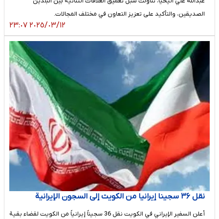
عبدالله علي اليحيا، تناولت سبل تعميق العلاقات الثنائية بين البلدين
الصديقين، والتأكيد على تعزيز التعاون في مختلف المجالات.
٢٠٢٥/٠٣/١٢ ٢٣:٠٧
نقل ۳۶ سجينا إيرانيا من الكويت إلى السجون الإيرانية
أعلن السفير الإيراني في الكويت نقل 36 سجيناً إيرانياً من الكويت لقضاء بقية