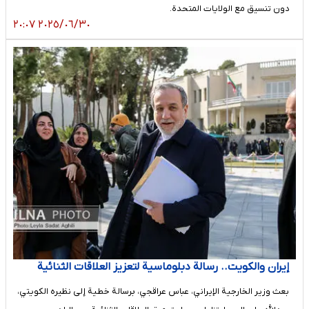
دون تنسيق مع الولايات المتحدة.
٢٠٢٥/٠٦/٣٠ ٢٠:٠٧
إیران والکویت.. رسالة دبلوماسیة لتعزیز العلاقات الثنائیة
بعث وزير الخارجية الإيراني، عباس عراقجي، برسالة خطية إلى نظيره الكويتي،