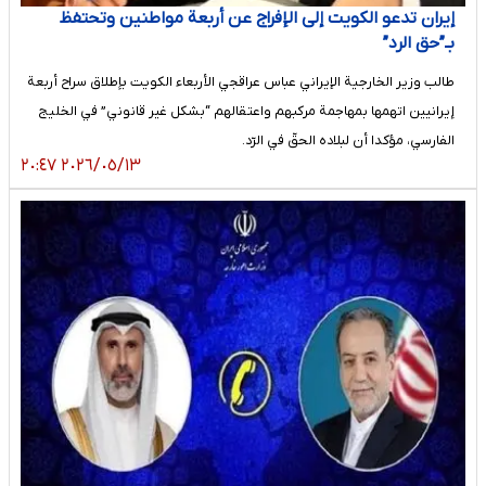
إیران تدعو الکویت إلى الإفراج عن أربعة مواطنین وتحتفظ
بـ”حق الرد”
طالب وزير الخارجية الإيراني عباس عراقجي الأربعاء الكويت بإطلاق سراح أربعة
إيرانيين اتهمها بمهاجمة مركبهم واعتقالهم “بشكل غير قانوني” في الخليج
الفارسي، مؤكدا أن لبلاده الحقّ في الرّد.
٢٠٢٦/٠٥/١٣ ٢٠:٤٧