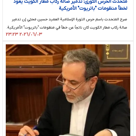
متحدث الحرس الثوری: تدمیر صالة رکاب مطار الکویت یعود
لخطأ منظومات "باتریوت" الأمریکیة
صرح المتحدث باسم حرس الثورة الإسلامية العميد حسين محبّي إن تدمير
صالة ركاب مطار الكويت كان ناتجاً عن خطأ في منظومات "باتريوت" الأمريكية.
٢٠٢٦/٠٦/٠٣ ٢٣:٢٣