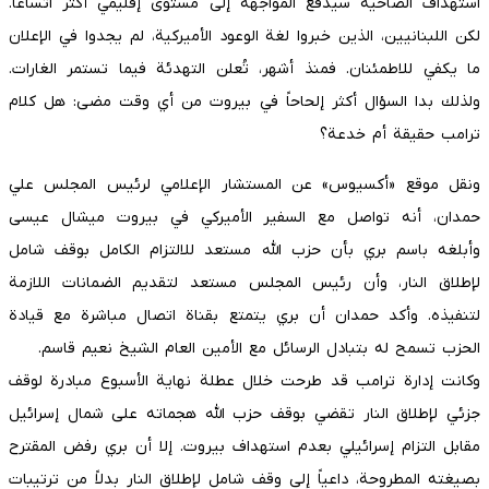
استهداف الضاحية سيدفع المواجهة إلى مستوى إقليمي أكثر اتساعاً.
لكن اللبنانيين، الذين خبروا لغة الوعود الأميركية، لم يجدوا في الإعلان
ما يكفي للاطمئنان. فمنذ أشهر، تُعلن التهدئة فيما تستمر الغارات.
ولذلك بدا السؤال أكثر إلحاحاً في بيروت من أي وقت مضى: هل كلام
ترامب حقيقة أم خدعة؟
ونقل موقع «أكسيوس» عن المستشار الإعلامي لرئيس المجلس علي
حمدان، أنه تواصل مع السفير الأميركي في بيروت ميشال عيسى
وأبلغه باسم بري بأن حزب الله مستعد للالتزام الكامل بوقف شامل
لإطلاق النار، وأن رئيس المجلس مستعد لتقديم الضمانات اللازمة
لتنفيذه. وأكد حمدان أن بري يتمتع بقناة اتصال مباشرة مع قيادة
الحزب تسمح له بتبادل الرسائل مع الأمين العام الشيخ نعيم قاسم.
وكانت إدارة ترامب قد طرحت خلال عطلة نهاية الأسبوع مبادرة لوقف
جزئي لإطلاق النار تقضي بوقف حزب الله هجماته على شمال إسرائيل
مقابل التزام إسرائيلي بعدم استهداف بيروت. إلا أن بري رفض المقترح
بصيغته المطروحة، داعياً إلى وقف شامل لإطلاق النار بدلاً من ترتيبات