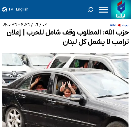
FA
English
٠٢ / ٠٦ / ٢٠٢٦ - ٠٩:٠٠:٣٦
بيت
عالم
حزب الله: المطلوب وقف شامل للحرب | إعلان
ترامب لا یشمل کل لبنان