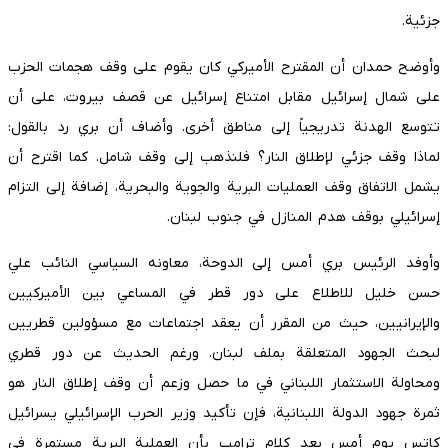
جزئية.
وأوضح حمدان أن المقترح الأميركي كان يقوم على وقف هجمات الحزب
على شمال إسرائيل مقابل امتناع إسرائيل عن قصف بيروت، على أن
تتوسع الهدنة تدريجياً إلى مناطق أخرى. وأضاف أن بري رد بالقول:
لماذا وقف جزئي لإطلاق النار؟ فلنذهب إلى وقف شامل. كما اقترح أن
يشمل الاتفاق وقف العمليات البرية والجوية والبحرية، إضافة إلى التزام
إسرائيلي بوقف هدم المنازل في جنوب لبنان.
وأوفد الرئيس بري أمس إلى الدوحة، معاونه السياسي النائب علي
حسن خليل للاطلاع على دور قطر في المساعي بين الأميركيين
والإيرانيين، حيث من المقرر أن يعقد اجتماعات مع مسؤولين قطريين
لبحث الجهود المتعلقة بملف لبنان. ورغم الحديث عن دور قطري
ومحاولة الاستثمار اللبناني في ما حصل وزعم أن وقف إطلاق النار هو
ثمرة جهود الدولة اللبنانية، فإن تأكيد وزير الحرب الإسرائيلي يسرائيل
كاتس يوم أمس بعد كلام ترامب بأن العملية البرية مستمرة في