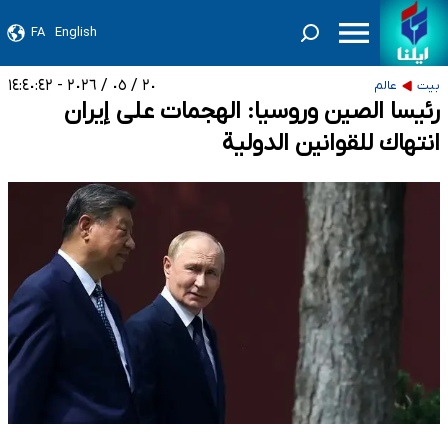
FA
English
٢٠ / ٠٥ / ٢٠٢٦ - ١٤:٤٠:٤٢
بيت
عالم
رئيسا الصين وروسيا: الهجمات على إيران
انتهاك للقوانين الدولية