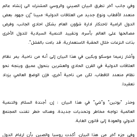
وفي جانب آخر تطرق البيان الصيني والروسي المشترك الى إنشاء عالم
متعدد الأقطاب ونوع جديد من العلاقات الدولية؛ مبينا "إن جهود بعض
الدول الرامية لاحتكار ادارة شؤون العام بشكل احادي الجانب، وفرض
مصالحها على العالم بأسره، وتقييد التنمية السيادية للدول الأخرى
بذات النزعات خلال الحقبة الاستعمارية، قد باءت بالفشل".
وأشار زعيما موسكو وبكين في هذا البيان إلى أنه من ناحية، يمر نظام
العلاقات الدولية في القرن الحادي والعشرين بتحول عميق ويتجه نحو
نظام متعدد الاقطاب، لكن من ناحية أخرى، فإن الوضع العالمي يزداد
تعقيدا.
وحذر "بوتين" و"شي" في هذا البيان : إن أجندة السلام والتنمية
العالمية تواجه مخاطر وتحديات جديدة، وهناك خطر تفتت المجتمع
الدولي والعودة إلى قانون الغابة.
وفي جزء آخر من هذا البيان، أكدت روسيا والصين بأن ارغام الدول