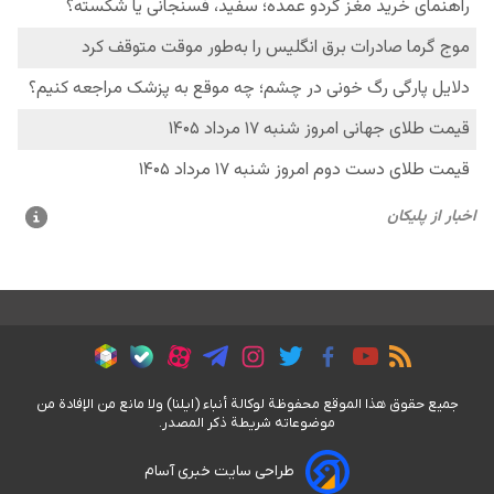
جمیع حقوق هذا الموقع محفوظة لوکالة أنباء (ايلنا) ولا مانع من الإفادة من
موضوعاته شریطة ذکر المصدر.
طراحی سایت خبری آسام