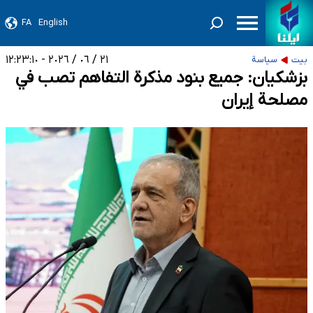
FA
English
٢١ / ٠٦ / ٢٠٢٦ - ١٢:٢٣:١٠
بيت
سياسة
بزشكيان: جميع بنود مذكرة التفاهم تصب في
مصلحة إيران