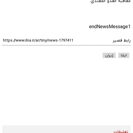
معاقبة العدو المعتدي.
endNewsMessage1
رابط قصير
ایلنا
إيران
تعليقات