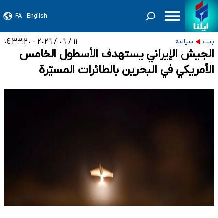
FA
English
١١ / ٠٦ / ٢٠٢٦ - ٠٤:٣٣:٢٠
بيت
سياسة
الجيش الإيراني يستهدف الأسطول الخامس
الأمريكي في البحرين بالطائرات المسيّرة