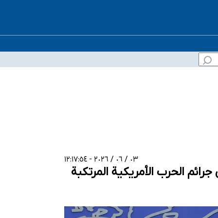
٠٣ / ٠٦ / ٢٠٢٦ - ١٢:١٧:٥٤
رائم الحرب الأمريكية المرتكبة