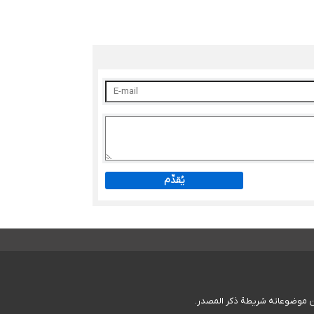
يُقدِّم
 من موضوعاته شریطة ذکر المصدر.