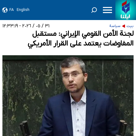
FA
English
٣١ / ٠٥ / ٢٠٢٦ - ١٢:٣٣:١٩
بيت
سياسة
لجنة الأمن القومي الإيراني: مستقبل
المفاوضات يعتمد على القرار الأمريكي