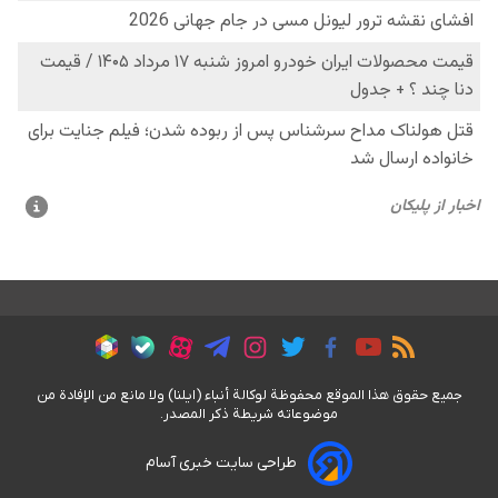
جمیع حقوق هذا الموقع محفوظة لوکالة أنباء (ايلنا) ولا مانع من الإفادة من
موضوعاته شریطة ذکر المصدر.
طراحی سایت خبری آسام