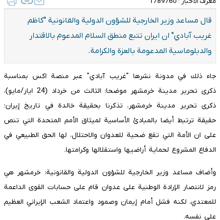
معرف الأخبار :
1789760
قال مساعد وزير الخارجية للشؤون الدولية والقانونية "كاظم
غريب‌ آبادي" ان ايران تتبع منطق السلام المدعوم بالاقتدار
والدبلوماسية المدعومة بالعزة والكرامة.
جاء ذلك في مدونة نشرها "غريب آبادي" عبر منصة اكس بمناسبة
ذكرى تحرير مدينة خرمشهر موضحا: الثالث من خرداد (24 ايار/مايو)،
ذكرى تحرير مدينة خرمشهر، تذكرنا بحقيقة خالدة في تاريخ إيران؛
حقيقة ترتبط أيضا بالمبادئ الأساسية لميثاق الأمم المتحدة التي تنص
على ان الأمة التي تقع ضحية للعدوان والاحتلال، لها الحق الطبيعي في
الدفاع المشروع لحماية أراضيها واستقلالها وكرامتها.
وأضاف مساعد وزير الخارجية للشؤون الدولية والقانونية: خرمشهر هي
رمز لانتصار الإرادة الوطنية على عدوان قام على حسابات القوى الداعمة
للمعتدي، لكنه فشل أمام إيمان وصمود واعتماد الشعب الإيراني العظيم
على نفسه.