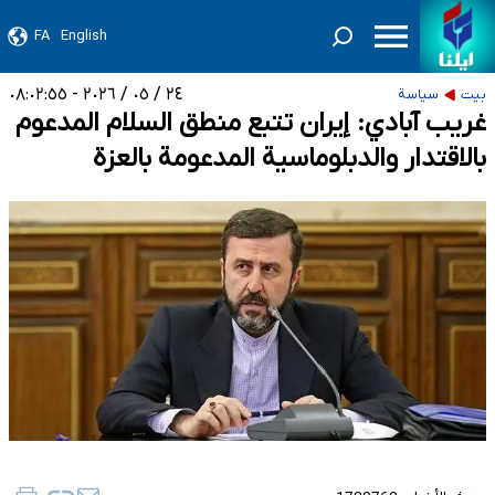
FA
English
٢٤ / ٠٥ / ٢٠٢٦ - ٠٨:٠٢:٥٥
بيت
سياسة
غريب آبادي: إيران تتبع منطق السلام المدعوم
بالاقتدار والدبلوماسية المدعومة بالعزة