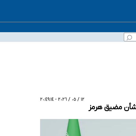
١٢ / ٠٥ / ٢٠٢٦ - ٢٠:٤٩:١٤
 بشأن مضیق هرمز