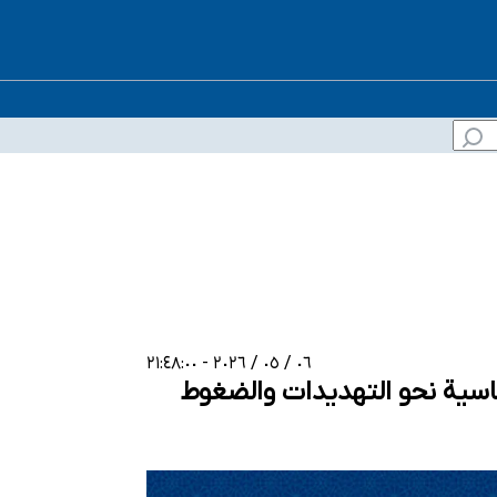
٠٦ / ٠٥ / ٢٠٢٦ - ٢١:٤٨:٠٠
ماسية نحو التهديدات والضغوط