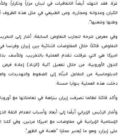
غزة، فقد انتهك أيضاً الاتفاقيات في لبنان مراراً وتكراراً، و
الكيان وعدوانه ومجازره. ومن الطبيعي في مثل هذه الظروف أن تت
وطنها وشعبها".
وفي معرض شرحه لتجارب التفاوض السابقة، أشار إلى التخريب
التفاوض، قائلاً: خلال المفاوضات الثنائية بين إيران وفرنسا ف
اميركا هي التي عرقلت تقدم العملية بالتخريب. وللأسف، بد
الدول الأوروبية، من خلال تفعيل آلية (الزناد) إعادة فرض 
الدبلوماسية من التفاعل البنّاء إلى الضغوط والتهديدات وال
دخلت هذه العملية بنوايا حسنة.
وأكد قائلا: لطالما تصرفت إيران بنزاهة في تعاملاتها مع أوروبا،
وأشار الرئيس الإيراني أيضًا إلى أبعاد وأسباب انعدام الثقة الذ
الإسلامية الإيرانية في مفاوضات مع اميركا مرتين، وفي كلتا 
على إيران، وهو ما يُعتبر عمليًا "طعنة في الظهر".