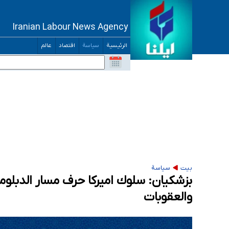
Iranian Labour News Agency
الرئيسية
سياسة
اقتصاد
عالم
بيت
سياسة
بزشكيان: سلوك اميركا حرف مسار الدبلو
والعقوبات