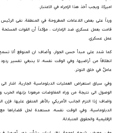
اميركا، ويجب أخذ هذا الإجراء في الاعتبار.
ورداً على بعض الادعاءات المطروحة في المنطقة، نفى الرئيس ب
قامت بعمل عسكري ضد الإمارات ، مؤكداً أن القوات المسلحة 
عمل عسكري.
كما شدد على مبدأ حسن الجوار، وأضاف: ان المتوقع ألا تسمح
انطلاقاً من أراضيها، وفي الوقت نفسه، لا ينبغي تفسير ردود
عاملٌ في خلق التوتر.
وفي سياق استعراض العمليات الدبلوماسية الجارية، اشار الى ت
الوصول الى نتيجة من وراء المفاوضات مرهونا بإنهاء الحرب وتق
واضاف: إذا التزم الجانب الأمريكي بالأطر المتفق عليها، فإن ا
الدبلوماسية، وفي الوقت نفسه، مستعدة لحل قضاياها مع 
الإقليمية والحقوق المتبادلة.
وفي معرض شرحه لوجهة نظر إيران بشأن دور أوروبا في الت