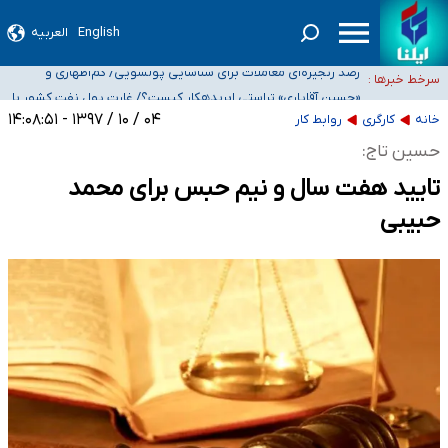
English
العربیه
شیب آسیب‌های اجتماعی در کشور افزایشی است
رصد زنجیره‌ای معاملات برای شناسایی پولشویی/ کم‌اظهاری و
سرخط خبرها :
بیش‌اظهاری زیر ذره‌بین مالیاتی
«حسین آقایاری» تراستی ابربدهکار کیست؟/ غارت پول نفت کشور با
پاسپورت ایرانی- افغانستانی
آسیب‌های جنگ، صدور گواهینامه موتورسواری زنان را به تأخیر انداخت
۰۴ / ۱۰ / ۱۳۹۷ - ۱۴:۰۸:۵۱
خانه
کارگری
روابط کار
درخواست جلسه نمایندگان با رئیس‌جمهور برای تصمیم‌گیری درباره حذف شرکت‌های
حسین تاج:
پیمانکاری/ مصوبه دولت انتظار مجلس و نیروهای شرکتی را تأمین نکرد
تایید هفت سال و نیم حبس برای محمد
حبیبی