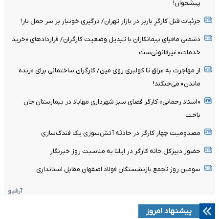
پیشخوان!
جزئیات قتل کارگرِ باربر در بازار تهران/ درگیری خونبار بر سر حمل بار!
دشمنی مافیای پیمانکاران با تبدیل وضعیت کارگران/ قرارداد‌های «خرید
خدمات» غیرقانونی‌ست
از مهاجرت به عراق تا کولبری روی مین/ کارگران ساختمانی برای «زنده
ماندن» می‌جنگند!
«استاد رحمانی» کارگر فضای سبز شهرداری مهاباد در بیمارستان جان
باخت
مصدومیت چهار کارگر در حادثه آتش‌سوزی یک فندک‌سازی
حضور دبیرکل خانه کارگر در ایلنا به مناسبت روز خبرنگار
سومین روز تجمع بازنشستگان فولاد اصفهان مقابل استانداری
آرشیو
پیشنهاد امروز