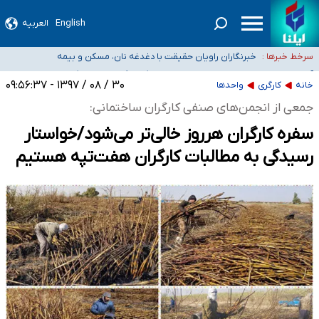
English
العربیه
تعویق آزمون ورودی دکترای تخصصی فرماندهی صحنه عملیات و دکترای تخصصی
جغرافیای نظامی دافوس آجا
خبرنگاران راویان حقیقت با دغدغه نان، مسکن و بیمه
سرخط خبرها :
آخرین وضعیت شیوع عفونت‌های تنفسی در کشور/ خوزستان و
کرمان بالاتر از آستانه هشدار
هیچ پرستاری بازداشت یا اخراج نشده است/ از رئیس جمهور خواستیم ورود کند
۳۰ / ۰۸ / ۱۳۹۷ - ۰۹:۵۶:۳۷
خانه
کارگری
واحدها
ثبت‌نام بخش عمده دانش‌آموزان مدارس ایرانی امارات در کشور/ درباره محصلان
جمعی از انجمن‌های صنفی کارگران ساختمانی:
باقی‌مانده در دبی متناسب با شرایط جدید تصمیم‌گیری می‌شود
سفره کارگران هرروز خالی‌تر می‌شود/خواستار
رسیدگی به مطالبات کارگران هفت‌تپه هستیم