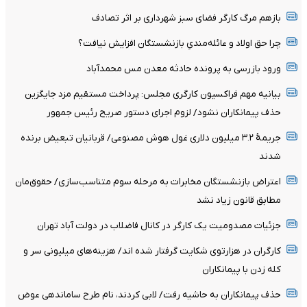
بازهم مرگ کارگر فضای سبز شهرداری بر اثر تصادف
چرا حق اولاد و عائله‌مندیِ بازنشستگان افزایش نیافت؟
ورود بازرسی به پرونده حادثه معدن مس محمدآباد
بیانیه مهم فراکسیون کارگری مجلس: پرداخت مستقیم مزد جایگزین
حذف پیمانکاران نشود/ لزوم اجرای دستور صریح رئیس جمهور
جریمۀ ۳.۲ میلیون دلاری غول هوش مصنوعی/ قربانیان تبعیض برنده
شدند
اعتراض بازنشستگان مخابرات به مرحله سوم متناسب‌سازی/ حقوق‌مان
مطابق قانون زیاد نشد
جزئیات مصدومیت یک کارگر در کانال فاضلاب در دولت آباد تهران
کارگران در هزارتوی شکایت گرفتار شده اند/ هزینه‌های میلیونی سر و
کله زدن با پیمانکاران
حذف پیمانکاران به حاشیه رفت/ لابی کردند، نام طرح ساماندهی عوض