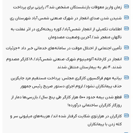
زمان واریز معوقات بازنشستگان مشخص شد؟/ رایزنی برای پرداخت
شنیدن شدن صدای انفجار در شهرک صنعتی شمس آباد شهرستان ری
اطلاعات تکمیلی از انفجار شمس‌آباد/ کوره ریخته‌گری در اثر غفلت به
ناگهان منفجر شد/ آخرین وضعیت مصدومان
تأمین اجتماعی از اختلال موقت در سامانه‌های خدماتی خبر داد +جزئیات
انفجار در کارخانه آلومینیوم شهرک صنعتی شمس‌آباد/ ۱۸ کارگر مصدوم
شدند، ۴ نفر به بیمارستان منتقل شدند
بیانیه مهم فراکسیون کارگری مجلس: پرداخت مستقیم مزد جایگزین
حذف پیمانکاران نشود/ لزوم اجرای دستور صریح رئیس جمهور
قطع شدن بیمه حدود ۵۰۰ هزار کارگر طی پنج سال/ بازرسی‌ها دمار از
روزگار کارگران ساختمانی درآورده!
کارگران در هزارتوی شکایت گرفتار شده اند/ هزینه‌های میلیونی سر و
کله زدن با پیمانکاران