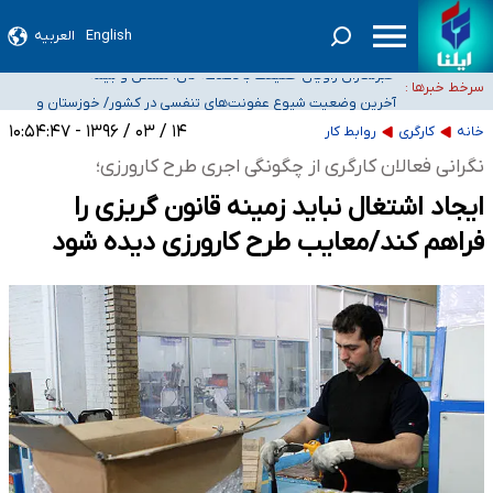
English
العربیه
تعویق آزمون ورودی دکترای تخصصی فرماندهی صحنه عملیات و دکترای تخصصی
جغرافیای نظامی دافوس آجا
خبرنگاران راویان حقیقت با دغدغه نان، مسکن و بیمه
سرخط خبرها :
آخرین وضعیت شیوع عفونت‌های تنفسی در کشور/ خوزستان و
کرمان بالاتر از آستانه هشدار
هیچ پرستاری بازداشت یا اخراج نشده است/ از رئیس جمهور خواستیم ورود کند
۱۴ / ۰۳ / ۱۳۹۶ - ۱۰:۵۴:۴۷
خانه
کارگری
روابط کار
ثبت‌نام بخش عمده دانش‌آموزان مدارس ایرانی امارات در کشور/ درباره محصلان
نگرانی فعالان کارگری از چگونگی اجری طرح کارورزی؛‌
باقی‌مانده در دبی متناسب با شرایط جدید تصمیم‌گیری می‌شود
ایجاد اشتغال نباید زمینه قانون گریزی را
فراهم کند/معایب طرح کارورزی دیده شود