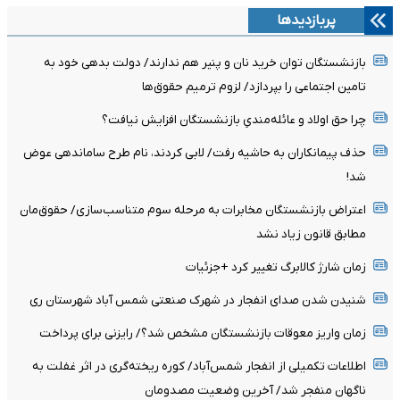
پربازدیدها
بازنشستگان توان خرید نان و پنیر هم ندارند/ دولت بدهی خود به
تامین اجتماعی را بپردازد/ لزوم ترمیم حقوق‌ها
چرا حق اولاد و عائله‌مندیِ بازنشستگان افزایش نیافت؟
حذف پیمانکاران به حاشیه رفت/ لابی کردند، نام طرح ساماندهی عوض
شد!
اعتراض بازنشستگان مخابرات به مرحله سوم متناسب‌سازی/ حقوق‌مان
مطابق قانون زیاد نشد
زمان شارژ کالابرگ تغییر کرد +جزئیات
شنیدن شدن صدای انفجار در شهرک صنعتی شمس آباد شهرستان ری
زمان واریز معوقات بازنشستگان مشخص شد؟/ رایزنی برای پرداخت
اطلاعات تکمیلی از انفجار شمس‌آباد/ کوره ریخته‌گری در اثر غفلت به
ناگهان منفجر شد/ آخرین وضعیت مصدومان