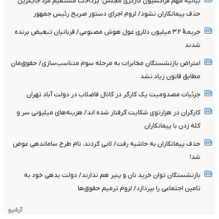
بیانیه مهم فراکسیون کارگری مجلس: پرداخت مستقیم مزد جایگزین
حذف پیمانکاران نشود/ لزوم اجرای دستور صریح رئیس جمهور
جریمۀ ۳.۲ میلیون دلاری غول هوش مصنوعی/ قربانیان تبعیض برنده
شدند
اعتراض بازنشستگان مخابرات به مرحله سوم متناسب‌سازی/ حقوق‌مان
مطابق قانون زیاد نشد
جزئیات مصدومیت یک کارگر در کانال فاضلاب در دولت آباد تهران
کارگران در هزارتوی شکایت گرفتار شده اند/ هزینه‌های میلیونی سر و
کله زدن با پیمانکاران
حذف پیمانکاران به حاشیه رفت/ لابی کردند، نام طرح ساماندهی عوض
شد!
بازنشستگان توان خرید نان و پنیر هم ندارند/ دولت بدهی خود به
تامین اجتماعی را بپردازد/ لزوم ترمیم حقوق‌ها
آرشیو