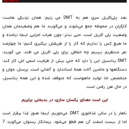
بعد پلی‌اکریل سری هم به DMT می زنیم؛ همان نزدیکی هاست؛
کارگران در محوطه جمع می‌شوند و می‌گویند ما هم وضعیتمان همان
وضعیت پلی اکریل است، حتی بدتر؛ چون هیات اجرایی اینجا نیامده و
ما هیچ کس را نداریم که کار را از طریقش پیگیری کنیم؛ ما چهارصد
نفر منتظریم ببینیم چه اتفاقی برای پلی اکریل می افتد. می گویند:
DMT پتانسیل این را دارد که حتی بیش از ظرفیت اسمی اش کار کند؛
دستگاهها و ماشین آلات همه استاندارد و آلمانی است، پرسنل، جوان و
متخصص اما تولید ماههاست که متوقف شده و این همه پتانسیل،
در حال هرز رفتن است.
این است معنای یکسان سازی: در بدبختی برابریم
ناهار را در سالن غذاخوری DMT، می‌خوریم. اینجا هنوز غذا برقرار است
اما از بیست اسفند آن هم قطع می‌شود. پیمانکار رستوان می‌گوید: 7