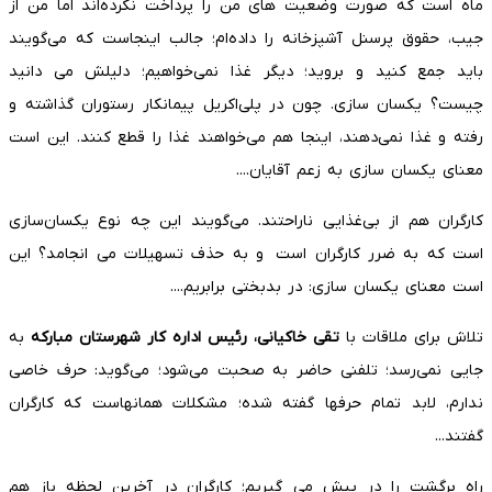
ماه است که صورت وضعیت های من را پرداخت نکرده‌اند اما من از
جیب، حقوق پرسنل آشپزخانه را داده‌ام؛ جالب اینجاست که می‌گویند
باید جمع کنید و بروید؛ دیگر غذا نمی‌خواهیم؛ دلیلش می دانید
چیست؟ یکسان سازی. چون در پلی‌اکریل پیمانکار رستوران گذاشته و
رفته و غذا نمی‌دهند، اینجا هم می‌خواهند غذا را قطع کنند. این است
معنای یکسان سازی به زعم آقایان....
کارگران هم از بی‌غذایی ناراحتند. می‌گویند این چه نوع یکسان‌سازی
است که به ضرر کارگران است و به حذف تسهیلات می انجامد؟ این
است معنای یکسان سازی: در بدبختی برابریم....
تلاش برای ملاقات با
تقی خاکیانی، رئیس اداره کار شهرستان مبارکه
به
جایی نمی‌رسد؛ تلفنی حاضر به صحبت می‌شود؛ می‌گوید: حرف خاصی
ندارم، لابد تمام حرفها گفته شده؛ مشکلات همانهاست که کارگران
گفتند...
راه برگشت را در پیش می گیریم؛ کارگران در آخرین لحظه باز هم