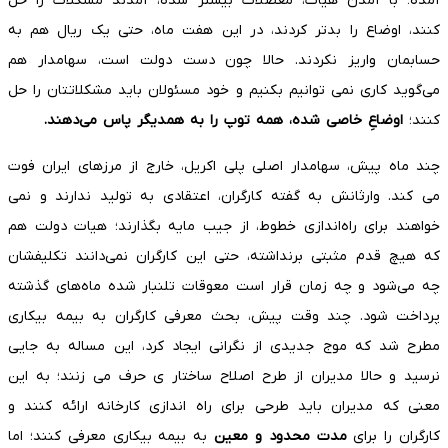
آمده؛ با آمدن هیات، معضلات بیشتر شده، آمدند مشکلات را حل
کنند، اوضاع را بدتر کردند، در این هفت ماه، حتی یک ریال هم به
حسابمان واریز نکردند. حالا چون دست دولت است، سهامدار هم
می‌گوید کاری نمی توانیم بکنیم و خود مسئولان باید مشکلاتتان را حل
کنند؛
اوضاعِ خاصی شده، همه توپ را به همدیگر پاس می‌دهند.
چند ماه پیش، سهامدار اصلی پلی اکریل، خارج از مرزهای ایران فوت
می کند. وارثانش به گفته کارگران، اعتقادی به تولید ندارند و نمی
خواهند برای راه‌اندازی خطوط، از جیب مایه بگذارند؛ هیات دولت هم
که هیچ قدم مثبتی برنداشته، حتی این کارگران نمی‌دانند تکلیفشان
چه می‌شود و چه زمان قرار است معوقات تلنبار شده ماه‌های گذشته
پرداخت شود. چند وقت پیش، بحث معرفی کارگران به بیمه بیکاری
مطرح شد که موج جدیدی از نگرانی ایجاد کرد، این مساله به جایی
نرسید و حالا مدیران از طرح اصلاح ساختار ی حرف می زنند؛ به این
معنی که مدیران باید طرحی برای راه اندازی کارخانه ارائه کنند و
کارگران را برای
مدت محدود و معین
به بیمه بیکاری معرفی کنند؛ اما