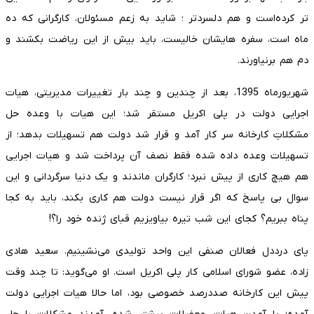
تر کرده‌است و هم دلسردتر ؛ شاید به زعم مسئولان، کارگرانی که ده
ماه است، سفره هایشان خالیست، باید بیش از این ریاضت بکشند و
دم هم برنیاورند.
شهریورماه 1395، بعد از چندین و چند بار تغییرات مدیریتی، هیات
اجرایی دولت در پلی اکریل مستقر شد؛ این هیات با وعده حل
مشکلاتِ کارخانه سر کار آمد و قرار شد دولت هم تسهیلات بدهد؛ از
تسهیلات وعده داده شده فقط نصف آن پرداخت شد و هیات اجرایی
هم هیچ کاری از پیش نبرد؛ کارگران ماندند و یک دنیا سرگردانی و این
سوال بی پاسخ که اگر قرار نیست دولت هم کاری بکند، باید به کجا
پناه ببریم؟ کجای این شب تیره بیاویزیم قبای ژنده خود را؟!
پای درددل فعالان صنفی این واحد تولیدی می‌نشینیم. سعید هادی
زاده، عضو شورای اسلامی کار پلی اکریل است. او می‌گوید: تا چند وقت
پیش این کارخانه صددرصد خصوصی بود، اما حالا هیات اجرایی دولت