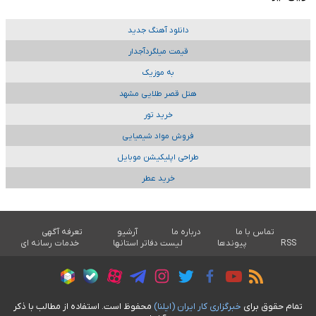
دانلود آهنگ جدید
قیمت میلگردآجدار
به موزیک
هتل قصر طلایی مشهد
خرید تور
فروش مواد شیمیایی
طراحی اپلیکیشن موبایل
خرید عطر
تماس با ما
درباره ما
آرشیو
تعرفه آگهی
RSS
پیوندها
لیست دفاتر استانها
خدمات رسانه ای
تمام حقوق برای
خبرگزاری کار ايران (ايلنا)
محفوظ است. استفاده از مطالب با ذکر