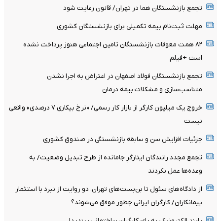
تجمع بازنشستگان هما در تهران/ قانون رعایت شود
مهلت ثبت‌نام بیمه تکمیلی برای بازنشستگان کشوری
۸۲ همت معوقات بازنشستگان تامین اجتماعی هنوز پرداخت نشده
است +فیلم
تجمع بازنشستگان فولاد اصفهان در اعتراض به اجرا نشدن
متناسب‌سازی و مشکلات بیمه درمان
خروج یک میلیون کارگر از بازار کار رسمی/ «نرخ بیکاری ۷ درصدی» واقعی
نیست
جزئیات افزایش سن و سابقه بازنشستگی در صندوق کشوری
تجمع مجدد رانندگان ایثارگرِ جامانده از طرح تبدیل وضعیت/ به
وعده‌ها عمل نکردند
از دادگاه‌های سئول تا بن‌بست‌های تهران، دو روایت از نبرد با استثمار
پیمانکاران/ کارگران ایرانی چطور موفق می‌شوند؟
پابند الکترونیکی به پای کارگران ساختمانی ببندید!