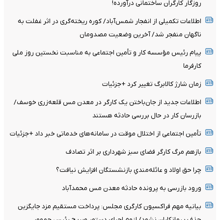
روزگار کارگران ساختمانی درآورده!
اطلاعات تکمیلی از انفجار شمس‌آباد/ کوره ریخته‌گری در اثر غفلت به
ناگهان منفجر شد/ آخرین وضعیت مصدومان
پیام رئیس مؤسسه کار و تأمین اجتماعی به مناسبت نخستین روز ملی
کارفرما
زمان شارژ کالابرگ تغییر کرد +جزئیات
اطلاعات جدید از جان‌باختن یک کارگر در معدن مس قلعه‌زری خوسف/
بازرسان کار در حال بررسی حادثه هستند
تأمین اجتماعی از اختلال موقت در سامانه‌های خدماتی خبر داد +جزئیات
بازهم مرگ کارگر فضای سبز شهرداری بر اثر تصادف
چرا حق اولاد و عائله‌مندیِ بازنشستگان افزایش نیافت؟
ورود بازرسی به پرونده حادثه معدن مس محمدآباد
بیانیه مهم فراکسیون کارگری مجلس: پرداخت مستقیم مزد جایگزین
حذف پیمانکاران نشود/ لزوم اجرای دستور صریح رئیس جمهور