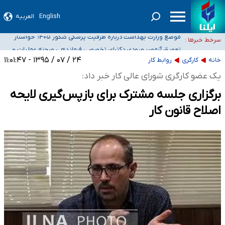
English
العربیه
۴۰ تا ۵۰ روز گرمای نسبی در پیش داریم/ دمای تهران به ۳۸ درجه می‌رسد
موضع وزارت بهداشت درباره ظرفیت پزشکی کنکور ۱۴۰۵: خواستار
سرخط خبرها :
اصلاح ظرفیت‌ها هستیم، اما هنوز پاسخ مشخصی نگرفته‌ایم
تعویق آزمون ورودی دکترای تخصصی فرماندهی صحنه عملیات و
خبرنگاران راویان حقیقت با دغدغه نان، مسکن و بیمه
دکترای تخصصی جغرافیای نظامی دافوس آجا
۲۴ / ۰۷ / ۱۳۹۵ - ۱۱:۰۱:۴۷
خانه
کارگری
روابط کار
آخرین وضعیت شیوع عفونت‌های تنفسی در کشور/ خوزستان و کرمان بالاتر از
یک عضو کارگری شورای عالی کار خبر داد:
آستانه هشدار
برگزاری جلسه مشترک برای بازپس‌گیری لایحه
اصلاح قانون کار