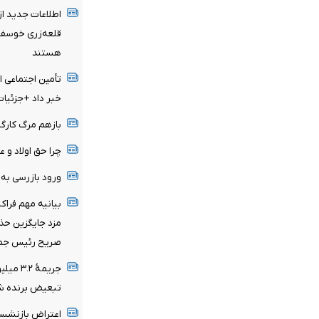
اطلاعات جدید ا
قلعه‌زری خوسف/
هستند
تأمین اجتماعی ا
خبر داد +جزئیات
بازهم مرگ کارگر
چرا حق اولاد و 
ورود بازرسی به
بیانیه مهم فرا
مزد جایگزین حذف
صریح رئیس جم
جریمۀ 
تبعیض برنده ش
اعتراض بازنشست