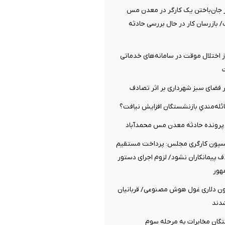
ز جان‌باختن یک کارگر در معدن مس
 بازرسان کار در حال بررسی حادثه
ز اختلال موقت در سامانه‌های خدماتی
 فضای سبز شهرداری بر اثر تصادف
عائله‌مندیِ بازنشستگان افزایش نیافت؟
 پرونده حادثه معدن مس محمدآباد
کسیون کارگری مجلس: پرداخت مستقیم
 پیمانکاران نشود/ لزوم اجرای دستور
هور
۳.۲ میلیون دلاری غول هوش مصنوعی/ قربانیان
دند
گان مخابرات به مرحله سوم