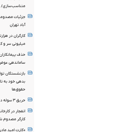
متناسب‌سازی/ ح
جزئیات مصدومیت
آباد تهران
کارگران در هزار
میلیونی سر و کله
حذف پیمانکاران 
ساماندهی عوض
بازنشستگان توان
بدهی خود به تام
حقوق‌ها
حریق ۳ سوله در شهرک صنعتی شمس‌آباد با ۲۶ مصدوم
کارگر مصدوم شدند، ۴ نفر به بیمارستان
«کارت امید مادر» برای بیش 