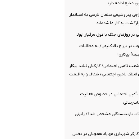
ن منابع ادامه دارد
راجی پتروشیمی سلمان فارسی به استاندار
ازگشت به کار ما شده‌اند
 در روزهای جنگ با غول مرگبار ابولا
چوب در برزخ بلاتکلیفی/ نه مطالبات
یمۀ بیکاری!
شعب تامین اجتماعی/ کارکنان نباید بیکار
 املاک تامین اجتماعی» شفاف و به قیمت
 تأمین اجتماعی در خصوص فعالیت
ات‌رسانی
قات بازنشستگان مشخص شد؟/ رایزنی
کارگر شهرداری مهاباد همچنان در بخش