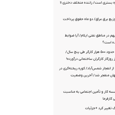
مراقبت‌های ویژه بستری است/ راننده متخلف دختری ۱۱
زیع برق عراق/ دو ماه حقوق پرداخت
م در مناطق نفتی ایلام/ آیا ضوابط
ده است؟
قطع شدن بیمه حدود ۵۰۰ هزار کارگر طی پنج سال/
ز روزگار کارگران ساختمانی درآورده!
از انفجار شمس‌آباد/ کوره ریخته‌گری در
گهان منفجر شد/ آخرین وضعیت
ه کار و تأمین اجتماعی به مناسبت
کارفرما
رگ تغییر کرد +جزئیات