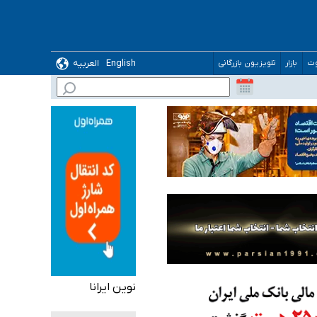
English
العربیه
وت
بازار
تلویزیون بازرگانی
نوین ایرانا