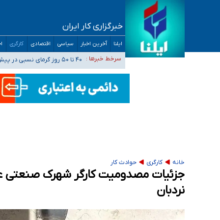
خبرگزاری کار ایران
افزایش تعداد مراکز همسان‌گزینی به ۲۳۰ مرکز/ بررسی صلاحیت و نظارت‌ها به سازمان تبلیغات واگذار شده است
ایلنا
آخرین اخبار
سیاسی
اقتصادی
کارگری
اج
۴۰ تا ۵۰ روز گرمای نسبی در پیش داریم/ دمای تهران به ۳۸ درجه می‌رسد
سرخط خبرها :
موضع وزارت بهداشت درباره ظرفیت پزشکی کنکور ۱۴۰۵: خواستار اصلاح ظرفیت‌ها
تعویق آزمون ورودی دکترای تخصصی فرماندهی 
خبرنگاران راویان حقیقت با دغدغه نان، مسکن و
خانه
کارگری
حوادث کار
جزئیات مصدومیت کارگر شهرک صنعتی علید
نردبان