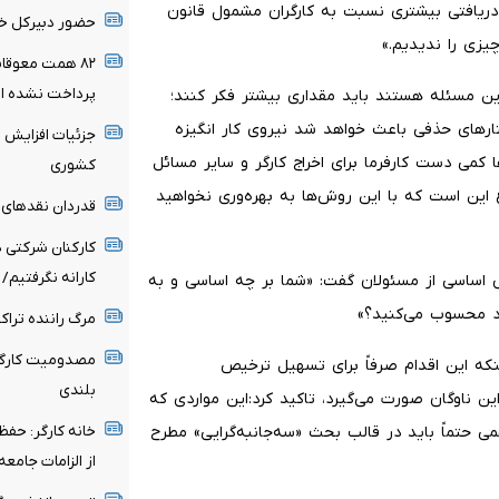
، دریافتی بیشتری نسبت به کارگران مشمول قانون
حضور دبیرکل خان
چیزی را ندیدیم.»
۸۲ همت معوقا
پرداخت نشده ا
 این مسئله هستند باید مقداری بیشتر فکر کنند؛
ارهای حذفی باعث خواهد شد نیروی کار انگیزه
جزئیات افزایش 
کمی دست کارفرما برای اخراج کارگر و سایر مسائل
کشوری
 این است که با این روش‌ها به بهره‌وری نخواهید
قدردان نقدهای د
کارکنان شرکتی دا
کارانه نگرفتیم
 اساسی از مسئولان گفت: «شما بر چه اساسی و به
اد محسوب می‌کنید؟»
مرگ راننده تراک
که این اقدام صرفاً برای تسهیل ترخیص
بلندی
این ناوگان صورت می‌گیرد، تاکید کرد:این مواردی که
خانه کارگر: حفظ
 حتماً باید در قالب بحث «سه‌جانبه‌گرایی» مطرح
از الزامات جامع