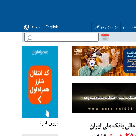
ده
English
العربیه
وت
بازار
تلویزیون بازرگانی
نوین ایرانا