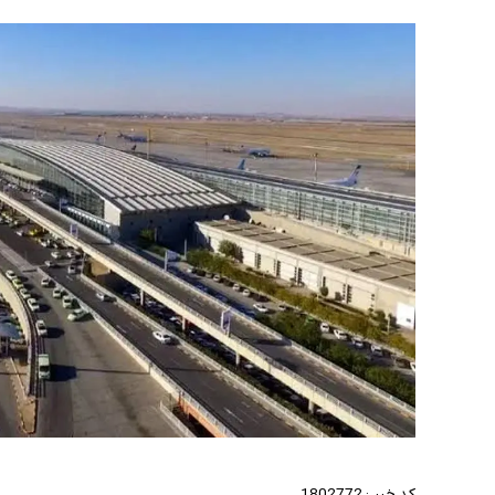
کد خبر :
1802772