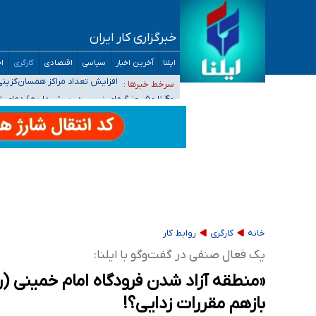
خبرگزاری کار ایران
ضرورت آموزش حریم خصوصی در فضای آنلاین در 
ایلنا
آخرین اخبار
سیاسی
اقتصادی
کارگری
اج
مجرمان از ترس رسوایی
افزایش تعداد مراکز همسان‌گزینی به ۲۳۰ مرکز/ بررسی صلاحیت و نظارت‌ها به سازمان تبلیغات و
سرخط خبرها :
۴۰ تا ۵۰ روز گرمای نسبی در پیش داریم/ دمای تهران به ۳۸ درجه می‌رسد
موضع وزارت بهداشت درباره ظرفیت پزشکی کنکور ۱۴۰۵: خواستار اصلاح ظرفیت‌ها هستیم، اما هنوز پاسخ مشخصی نگرفت
تعویق آزمون ورودی دکترای تخصصی فرماندهی 
خانه
کارگری
روابط کار
یک فعال صنفی در گفت‌وگو با ایلنا:
«منطقه آزاد شدن فرودگاه امام خمینی (ره
بازهم مقررات زدایی؟!