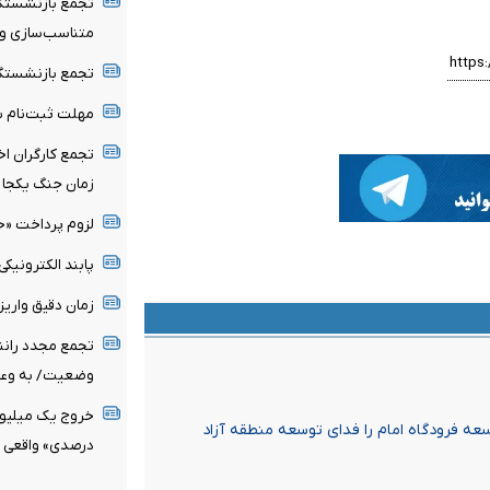
تجمع بازنشستگا
متناسب‌سازی و 
تجمع بازنشستگا
مهلت ثبت‌نام ب
تجمع کارگران اخر
زمان جنگ یکجا ب
لزوم پرداخت «ح
پابند الکترونیکی
زمان دقیق واری
تجمع مجدد رانند
وضعیت/ به وعده
سعه فرودگاه امام را فدای توسعه منطقه آزاد
درصدی» واقعی