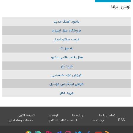
نوین ایرانا
دانلود آهنگ جدید
فروشگاه عطر لیلیوم
قیمت میلگردآجدار
به موزیک
هتل قصر طلایی مشهد
خرید تور
فروش مواد شیمیایی
طراحی اپلیکیشن موبایل
خرید عطر
تماس با ما
درباره ما
آرشیو
تعرفه آگهی
RSS
پیوندها
لیست دفاتر استانها
خدمات رسانه ای