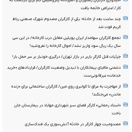
امیدواری کارگران رستوران و آشپزخانه پتروشیمی جم برای بازگشت به
کار/ اعتراض خاتمه یافت
چند ساعت بعد از حادثه؛ یکی از کارگران مصدوم شهرک صنعتی رباط
کریم فوت شد
تجمع کارگران سهامدار ایران پوپلین مقابل درب کارخانه/ در این سی
سال یک ریال سود واریز نشد/ اموال کارخانه را نفروشید!
جزئیات قتل کارگرِ باربر در بازار تهران/ درگیری خونبار بر سر حمل بار!
دشمنی مافیای پیمانکاران با تبدیل وضعیت کارگران/ قرارداد‌های «خرید
خدمات» غیرقانونی‌ست
از مهاجرت به عراق تا کولبری روی مین/ کارگران ساختمانی برای «زنده
ماندن» می‌جنگند!
«استاد رحمانی» کارگر فضای سبز شهرداری مهاباد در بیمارستان جان
باخت
مصدومیت چهار کارگر در حادثه آتش‌سوزی یک فندک‌سازی