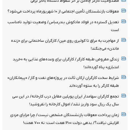
مصدومیت کارگر چاه‌کن بر اثر سقوط دستگاه بالابر برقی
معوقات بازنشستگان تأمین اجتماعی از ۱۰ شهریورماه پرداخت می‌شود؟
تعدیل گسترده در فولاد مادکوش بندرعباس/ وضعیت تولید نامناسب
است
از مهاجرت به عراق تا کولبری روی مین/ کارگران ساختمانی برای «زنده
ماندن» می‌جنگند!
زندگی مقروض طبقه کارگر/ کارگران برای وعده‌های غذایی به «خرید
اعتباری» پناه آورده‌اند!
شرایط سخت کارگران ارکان ثالث در پروژه‌های نفت و گاز/ «پیمانکاران»
طبقه کارگر را به ستوه آورده‌اند
تجمع کارگران سهامدار ایران پوپلین مقابل درب کارخانه/ در این سی
سال یک ریال سود واریز نشد/ اموال کارخانه را نفروشید!
زمان پرداخت معوقات بازنشستگان مشخص نیست/ چرا مزایای مزدی
افزایش نیافت؟/ بدهی دولت ۱۲۰۰ همت است؛ نه ۷۰۰ همت!