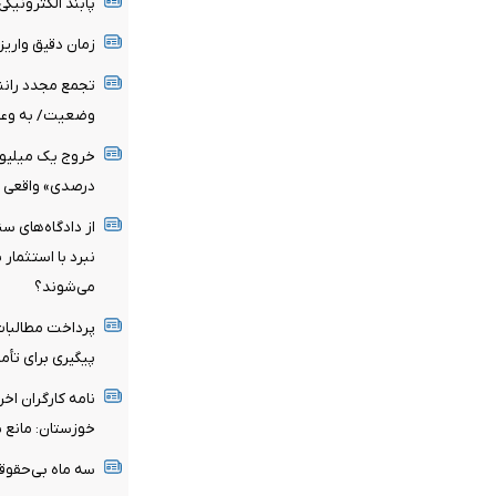
پابند الکترونیکی
زمان دقیق واری
تجمع مجدد رانند
وضعیت/ به وعده
درصدی» واقعی
از دادگاه‌های س
نبرد با استثمار 
می‌شوند؟
پرداخت مطالبات
پیگیری برای تأمی
نامه کارگران اخ
خوزستان: مانع ب
سه ماه بی‌حقوقی