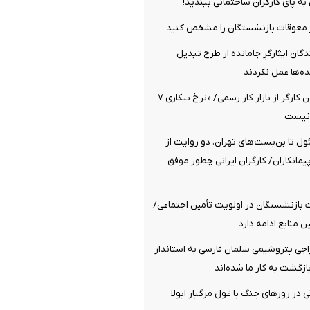
 به پای کارگران ساختمانی ببندید!
ز معوقات بازنشستگان را مشخص کنید
گان ایثارگرِ جامانده از طرح تبدیل
‌ها عمل نکردند
خروج یک میلیون کارگر از بازار کار رسمی/ «نرخ بیکاری ۷
 نیست
ئول تا بن‌بست‌های تهران، دو روایت از
پیمانکاران/ کارگران ایرانی چطور موفق
 بازنشستگان در اولویت تأمین اجتماعی/
ن منابع ادامه دارد
راجی پتروشیمی سلمان فارسی به استاندار
ازگشت به کار ما شده‌اند
 در روزهای جنگ با غول مرگبار ابولا