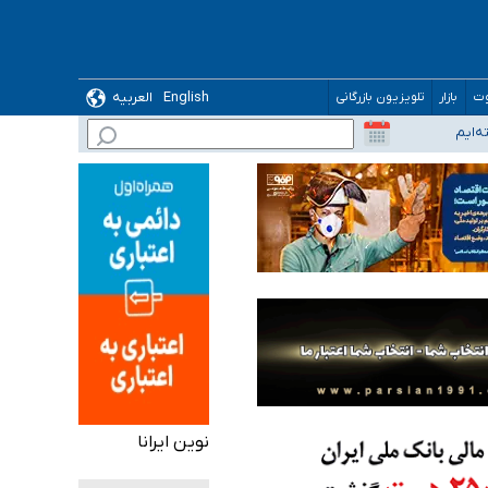
ده
English
العربیه
وت
بازار
تلویزیون بازرگانی
نوین ایرانا