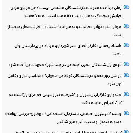
زمان پرداخت معوقات بازنشستگان مشخص نیست/ چرا مزایای مزدی
افزایش نیافت؟/ بدهی دولت ۱۲۰۰ همت است؛ نه ۷۰۰ همت!
«توکن تکو» تهاتر مطالبات و بدهی‌ها با استفاده از ظرفیت‌های دیجیتال
است
«استاد رحمانی» کارگر فضای سبز شهرداری مهاباد در بیمارستان جان
باخت
تجمع بازنشستگان تامین اجتماعی در چند شهر/ معوقات پرداخت شود
دومین روز تجمع بازنشستگان فولاد در اصفهان/ «متناسب‌سازی» کامل
اجرا شود
امیدواری کارگران رستوران و آشپزخانه پتروشیمی جم برای بازگشت به
کار/ اعتراض خاتمه یافت
جلسه کمیسیون اجتماعی با سازمان استخدامی/ موضوع: بررسی ابهامات
مصوبه تبدیل وضعیت نیروهای شرکتی
کارگران داروخانه‌ها: مطالبات پرداخت نشود، ما به دردسر می‌افتیم