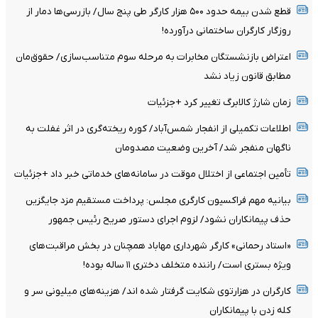
قطع شدن بیمه حدود ۵۰۰ هزار کارگر طی پنج سال/ بازرسی‌ها دمار از
روزگار کارگران ساختمانی درآورده!
اعتراض بازنشستگان مخابرات به مرحله سوم متناسب‌سازی/ حقوق‌مان
مطابق قانون زیاد نشد
زمان شارژ کالابرگ تغییر کرد +جزئیات
اطلاعات تکمیلی از انفجار شمس‌آباد/ کوره ریخته‌گری در اثر غفلت به
ناگهان منفجر شد/ آخرین وضعیت مصدومان
تأمین اجتماعی از اختلال موقت در سامانه‌های خدماتی خبر داد +جزئیات
بیانیه مهم فراکسیون کارگری مجلس: پرداخت مستقیم مزد جایگزین
حذف پیمانکاران نشود/ لزوم اجرای دستور صریح رئیس جمهور
«استاد رحمانی» کارگر شهرداری مهاباد همچنان در بخش مراقبت‌های
ویژه بستری است/ راننده متخلف دختری ۱۱ ساله بوده!
کارگران در هزارتوی شکایت گرفتار شده اند/ هزینه‌های میلیونی سر و
کله زدن با پیمانکاران