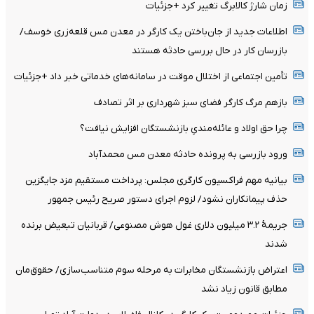
زمان شارژ کالابرگ تغییر کرد +جزئیات
اطلاعات جدید از جان‌باختن یک کارگر در معدن مس قلعه‌زری خوسف/
بازرسان کار در حال بررسی حادثه هستند
تأمین اجتماعی از اختلال موقت در سامانه‌های خدماتی خبر داد +جزئیات
بازهم مرگ کارگر فضای سبز شهرداری بر اثر تصادف
چرا حق اولاد و عائله‌مندیِ بازنشستگان افزایش نیافت؟
ورود بازرسی به پرونده حادثه معدن مس محمدآباد
بیانیه مهم فراکسیون کارگری مجلس: پرداخت مستقیم مزد جایگزین
حذف پیمانکاران نشود/ لزوم اجرای دستور صریح رئیس جمهور
جریمۀ ۳.۲ میلیون دلاری غول هوش مصنوعی/ قربانیان تبعیض برنده
شدند
اعتراض بازنشستگان مخابرات به مرحله سوم متناسب‌سازی/ حقوق‌مان
مطابق قانون زیاد نشد