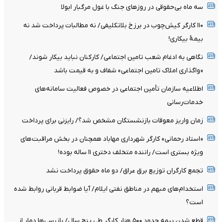
سه ماه بی‌حقوقی در روزهای جنگ با غول مرگبار ابولا
۱۱۰ کارگر کیش‌چوب در برزخ بلاتکلیفی/ نه مطالبات پرداخت شد نه
بیمۀ بیکاری!
نگاهی به ادغام شعب تامین اجتماعی/ کارکنان نباید بیکار شوند/
«واگذاری املاک تامین اجتماعی» شفاف و به قیمت باشد
اطلاعیه سازمان تأمین اجتماعی در خصوص فعالیت سامانه‌های
خدمات‌رسانی
زمان واریز معوقات بازنشستگان مشخص شد؟/ رایزنی برای پرداخت
«استاد رحمانی» کارگر شهرداری مهاباد همچنان در بخش مراقبت‌های
ویژه بستری است/ راننده متخلف دختری ۱۱ ساله بوده!
تجمع کارگران توزیع برق عراق/ دو ماه حقوق پرداخت نشد
استخدام‌های مبهم در مناطق نفتی ایلام/ آیا ضوابط قربانی روابط شده
است؟
قطع شدن بیمه حدود ۵۰۰ هزار کارگر طی پنج سال/ بازرسی‌ها دمار از