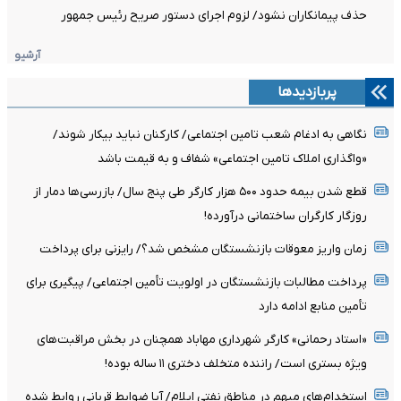
حذف پیمانکاران نشود/ لزوم اجرای دستور صریح رئیس جمهور
آرشیو
پربازدیدها
نگاهی به ادغام شعب تامین اجتماعی/ کارکنان نباید بیکار شوند/
«واگذاری املاک تامین اجتماعی» شفاف و به قیمت باشد
قطع شدن بیمه حدود ۵۰۰ هزار کارگر طی پنج سال/ بازرسی‌ها دمار از
روزگار کارگران ساختمانی درآورده!
زمان واریز معوقات بازنشستگان مشخص شد؟/ رایزنی برای پرداخت
پرداخت مطالبات بازنشستگان در اولویت تأمین اجتماعی/ پیگیری برای
تأمین منابع ادامه دارد
«استاد رحمانی» کارگر شهرداری مهاباد همچنان در بخش مراقبت‌های
ویژه بستری است/ راننده متخلف دختری ۱۱ ساله بوده!
استخدام‌های مبهم در مناطق نفتی ایلام/ آیا ضوابط قربانی روابط شده