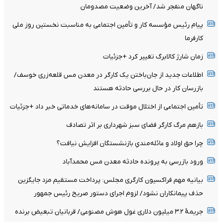
ناگهان منفجر شد/ آخرین وضعیت مصدومان
پیام رئیس مؤسسه کار و تأمین اجتماعی به مناسبت نخستین روز ملی
کارفرما
زمان شارژ کالابرگ تغییر کرد +جزئیات
اطلاعات جدید از جان‌باختن یک کارگر در معدن مس قلعه‌زری خوسف/
بازرسان کار در حال بررسی حادثه هستند
تأمین اجتماعی از اختلال موقت در سامانه‌های خدماتی خبر داد +جزئیات
بازهم مرگ کارگر فضای سبز شهرداری بر اثر تصادف
چرا حق اولاد و عائله‌مندیِ بازنشستگان افزایش نیافت؟
ورود بازرسی به پرونده حادثه معدن مس محمدآباد
بیانیه مهم فراکسیون کارگری مجلس: پرداخت مستقیم مزد جایگزین
حذف پیمانکاران نشود/ لزوم اجرای دستور صریح رئیس جمهور
جریمۀ ۳.۲ میلیون دلاری غول هوش مصنوعی/ قربانیان تبعیض برنده