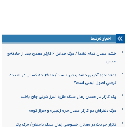
اخبار مرتبط
خشم معدن تمام نشد! / مرگ حداقل ۶ کارگر معدن بعد از حادثه‌ی
طبس
«معدنجو» آخرین حلقه زنجیر نیست/ منافع چه کسانی در نادیده
گرفتنِ اصول ایمنی است؟
یک کارگر در معدن زغال سنگ طزره البرز شرقی جان باخت
مرگ دلخراش دو کارگر معدن«دره زنجیر» و «فراز کوه»
تکرار حوادث در معادن خصوصی زغال سنگ دامغان/ مرگ یک