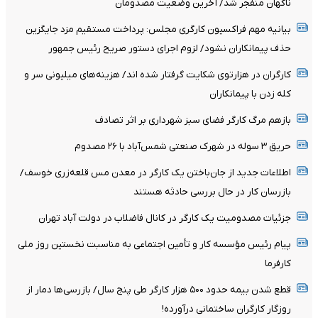
ناگهان منفجر شد/ آخرین وضعیت مصدومان
بیانیه مهم فراکسیون کارگری مجلس: پرداخت مستقیم مزد جایگزین
حذف پیمانکاران نشود/ لزوم اجرای دستور صریح رئیس جمهور
کارگران در هزارتوی شکایت گرفتار شده اند/ هزینه‌های میلیونی سر و
کله زدن با پیمانکاران
بازهم مرگ کارگر فضای سبز شهرداری بر اثر تصادف
حریق ۳ سوله در شهرک صنعتی شمس‌آباد با ۲۶ مصدوم
اطلاعات جدید از جان‌باختن یک کارگر در معدن مس قلعه‌زری خوسف/
بازرسان کار در حال بررسی حادثه هستند
جزئیات مصدومیت یک کارگر در کانال فاضلاب در دولت آباد تهران
پیام رئیس مؤسسه کار و تأمین اجتماعی به مناسبت نخستین روز ملی
کارفرما
قطع شدن بیمه حدود ۵۰۰ هزار کارگر طی پنج سال/ بازرسی‌ها دمار از
روزگار کارگران ساختمانی درآورده!