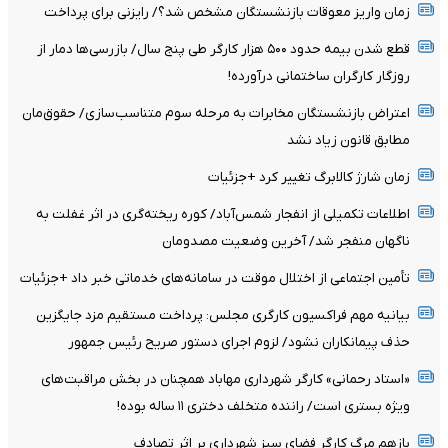
زمان واریز معوقات بازنشستگان مشخص شد؟/ رایزنی برای پرداخت
قطع شدن بیمه حدود ۵۰۰ هزار کارگر طی پنج سال/ بازرسی‌ها دمار از
روزگار کارگران ساختمانی درآورده!
اعتراض بازنشستگان مخابرات به مرحله سوم متناسب‌سازی/ حقوق‌مان
مطابق قانون زیاد نشد
زمان شارژ کالابرگ تغییر کرد +جزئیات
اطلاعات تکمیلی از انفجار شمس‌آباد/ کوره ریخته‌گری در اثر غفلت به
ناگهان منفجر شد/ آخرین وضعیت مصدومان
تأمین اجتماعی از اختلال موقت در سامانه‌های خدماتی خبر داد +جزئیات
بیانیه مهم فراکسیون کارگری مجلس: پرداخت مستقیم مزد جایگزین
حذف پیمانکاران نشود/ لزوم اجرای دستور صریح رئیس جمهور
«استاد رحمانی» کارگر شهرداری مهاباد همچنان در بخش مراقبت‌های
ویژه بستری است/ راننده متخلف دختری ۱۱ ساله بوده!
بازهم مرگ کارگر فضای سبز شهرداری بر اثر تصادف