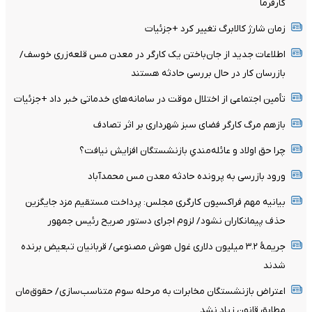
کارفرما
زمان شارژ کالابرگ تغییر کرد +جزئیات
اطلاعات جدید از جان‌باختن یک کارگر در معدن مس قلعه‌زری خوسف/
بازرسان کار در حال بررسی حادثه هستند
تأمین اجتماعی از اختلال موقت در سامانه‌های خدماتی خبر داد +جزئیات
بازهم مرگ کارگر فضای سبز شهرداری بر اثر تصادف
چرا حق اولاد و عائله‌مندیِ بازنشستگان افزایش نیافت؟
ورود بازرسی به پرونده حادثه معدن مس محمدآباد
بیانیه مهم فراکسیون کارگری مجلس: پرداخت مستقیم مزد جایگزین
حذف پیمانکاران نشود/ لزوم اجرای دستور صریح رئیس جمهور
جریمۀ ۳.۲ میلیون دلاری غول هوش مصنوعی/ قربانیان تبعیض برنده
شدند
اعتراض بازنشستگان مخابرات به مرحله سوم متناسب‌سازی/ حقوق‌مان
مطابق قانون زیاد نشد