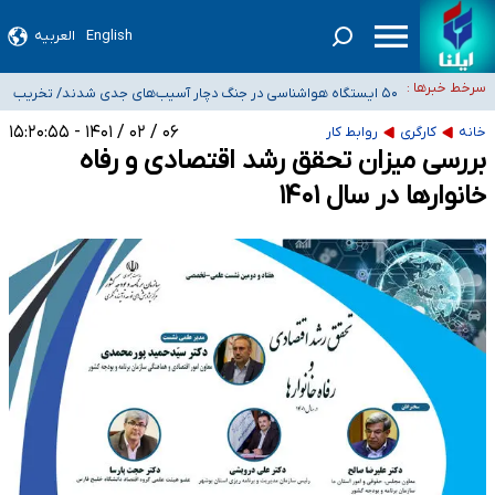
English
العربیه
سرخط خبرها :
انتصاب شش فرمانده عالی‌رتبه در ستاد کل نیروهای مسلح، سپاه
پاسداران و بسیج مستضعفین
۵۰ ایستگاه هواشناسی در جنگ دچار آسیب‌های جدی شدند/ تخریب کامل دو رادار در
۰۶ / ۰۲ / ۱۴۰۱ - ۱۵:۲۰:۵۵
خانه
کارگری
روابط کار
بوشهر و اهواز
شیب آسیب‌های اجتماعی در کشور افزایشی است
بررسی میزان تحقق رشد اقتصادی و رفاه
رصد زنجیره‌ای معاملات برای شناسایی پولشویی/ کم‌اظهاری و بیش‌اظهاری زیر
خانوارها در سال ۱۴۰۱
ذره‌بین مالیاتی
«حسین آقایاری» تراستی ابربدهکار کیست؟/ غارت پول نفت کشور با پاسپورت
ایرانی- افغانستانی