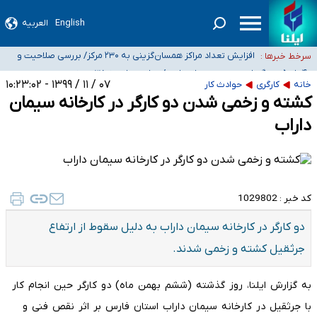
English
العربیه
ضرورت آموزش حریم خصوصی در فضای آنلاین در مدارس/ هزینه‌های سنگین
اجتماعی انتشار تصاویر خصوصی برای قربانیان/ سوءاستفاده مجرمان از ترس
افزایش تعداد مراکز همسان‌گزینی به ۲۳۰ مرکز/ بررسی صلاحیت و
سرخط خبرها :
رسوایی
نظارت‌ها به سازمان تبلیغات واگذار شده است
۴۰ تا ۵۰ روز گرمای نسبی در پیش داریم/ دمای تهران به ۳۸ درجه
می‌رسد
موضع وزارت بهداشت درباره ظرفیت پزشکی کنکور ۱۴۰۵: خواستار اصلاح ظرفیت‌ها
۰۷ / ۱۱ / ۱۳۹۹ - ۱۰:۲۳:۰۲
خانه
کارگری
حوادث کار
کشته و زخمی شدن دو کارگر در کارخانه سیمان
هستیم، اما هنوز پاسخ مشخصی نگرفته‌ایم
تعویق آزمون ورودی دکترای تخصصی فرماندهی صحنه عملیات و دکترای تخصصی
جغرافیای نظامی دافوس آجا
داراب
کد خبر :
1029802
دو کارگر در کارخانه سیمان داراب به دلیل سقوط از ارتفاع
جرثقیل کشته و زخمی شدند.
به گزارش ایلنا، روز گذشته (ششم بهمن ماه) دو کارگر حین انجام کار
با جرثقیل در کارخانه سیمان داراب استان فارس بر اثر نقص فنی و