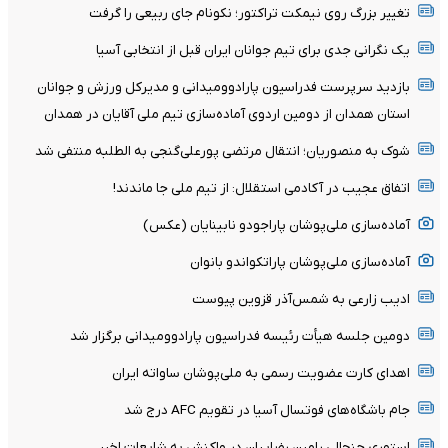
تغییر بزرگ روی نیمکت تراکتور؛ نکونام جای ربیعی را گرفت
یک نگرانی جدی برای تیم جوانان ایران قبل از انتخابی آسیا
بازدید سرپرست فدراسیون پارادوومیدانی و مدیرکل ورزش و جوانان
استان همدان از دومین اردوی آماده‌سازی تیم ملی آقایان در همدان
شوک به منصوریان؛ انتقال مرتضی پورعلی‌گنجی به الطلبه منتفی شد
اتفاق عجیب در آکادمی استقلال: از تیم ملی جا ماندند!
آماده‌سازی ملی‌پوشان پاراجودو نابینایان (عکس)
آماده‌سازی ملی‌پوشان پاراتکواندو بانوان
ادیب زارعی به شمس‌آذر قزوین پیوست
دومین جلسه هیأت رئیسه فدراسیون پارادوومیدانی برگزار شد
اهدای کارت عضویت رسمی به ملی‌پوشان ساواته ایران
جام باشگاه‌های فوتسال آسیا در تقویم AFC درج شد
استوری جنجالی رامین رضاییان در واکنش به شایعات اخیر