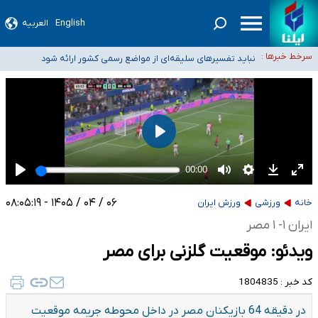
آمار خودکشی نسبت به سال‌های قبل افزایش نیافته است
English
العربیه
دستگیری عامل اصلی حادثه فوت حمیدرضا رجب‌زاده
سرخط خبرها :
نباید تفسیرهای سلیقه‌ای از مواضع رسمی کشور ارائه شود
«زیرمیزی» برای داوطلبان پزشکی سراب است/ دریافت‌های غیرمتعارف در شأن پزشکی
و کشورمان نیست/ نظام سلامت جلوی این رویه را بگیرد
ضرورت آموزش حریم خصوصی در فضای آنلاین در مدارس/ هزینه‌های سنگین
اجتماعی انتشار تصاویر خصوصی برای قربانیان/ سوءاستفاده مجرمان از ترس
رسوایی
۰۶ / ۰۴ / ۱۴۰۵ - ۰۸:۰۵:۱۹
خانه
ورزشی
ورزش ایران
ایران ۱- ۱ مصر
ویدئو: موقعیت گلزنی برای مصر
کد خبر :
1804835
در دقیقه 64 بازیکنان مصر در داخل محوطه جریمه موقعیت