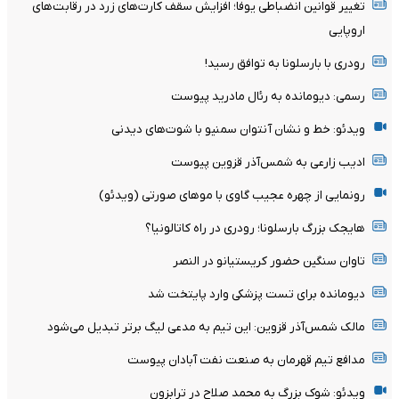
تغییر قوانین انضباطی یوفا؛ افزایش سقف کارت‌های زرد در رقابت‌های
اروپایی
رودری با بارسلونا به توافق رسید!
رسمی: دیومانده به رئال مادرید پیوست
ویدئو: خط و نشان آنتوان سمنیو با شوت‌های دیدنی
ادیب زارعی به شمس‌آذر قزوین پیوست
رونمایی از چهره عجیب گاوی با موهای صورتی (ویدئو)
هایجک بزرگ بارسلونا؛ رودری در راه کاتالونیا؟
تاوان سنگین حضور کریستیانو در النصر
دیومانده برای تست پزشکی وارد پایتخت شد
مالک شمس‌آذر قزوین: این تیم به مدعی لیگ برتر تبدیل می‌شود
مدافع تیم قهرمان به صنعت نفت آبادان پیوست
ویدئو: شوک بزرگ به محمد صلاح در ترابزون