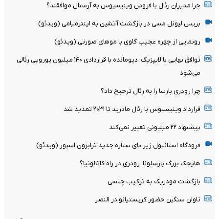
چرا مدیران رئال با فروش وینیسیوس به آرسنال موافقند؟
بریس لیونل مسی در بازگشت آتشین به اینترمیامی (ویدئو)
رونمایی از چهره عجیب گاوی با موهای صورتی (ویدئو)
توافق نهایی با لایپزیگ: دیومانده با قراردادی ۱۴۰ میلیون یورویی رئالی
می‌شود
چرا رودری بارسا را به رئال ترجیح داد؟
قرارداد وینیسیوس با رئال مادرید تا ۲۰۳۱ تمدید شد
پیشنهاد ۲۲ میلیونی تغییر نمی‌کند
فرودگاه استانبول زیر پای ستاره جدید ترابزون اسپور (ویدئو)
هایجک بزرگ بارسلونا؛ رودری در راه کاتالونیا؟
بازگشت مودریک به ترکیب چلسی
تاوان سنگین حضور کریستیانو در النصر