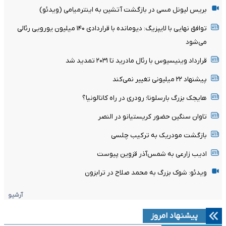
بریس لیونل مسی در بازگشت آتشین به اینترمیامی (ویدئو)
توافق نهایی با لایپزیگ: دیومانده با قراردادی ۱۴۰ میلیون یورویی رئالی
می‌شود
قرارداد وینیسیوس با رئال مادرید تا ۲۰۳۱ تمدید شد
پیشنهاد ۲۲ میلیونی تغییر نمی‌کند
هایجک بزرگ بارسلونا؛ رودری در راه کاتالونیا؟
تاوان سنگین حضور کریستیانو در النصر
بازگشت مودریک به ترکیب چلسی
ادیب زارعی به شمس‌آذر قزوین پیوست
ویدئو: شوک بزرگ به محمد صلاح در ترابزون
آرشیو
پیشنهاد امروز