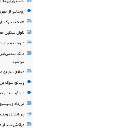
ادیب زارعی به 
رونمایی از چهر
هایجک بزرگ بارسل
تاوان سنگین حض
دیومانده برای 
مالک شمس‌آذر ق
می‌شود
مدافع تیم قهرم
ویدئو: شوک بزر
ویدئو: سئول تحت
قرارداد وینیسیوس با رئ
چرا انتقال وین
مراکش باید از میزبانی