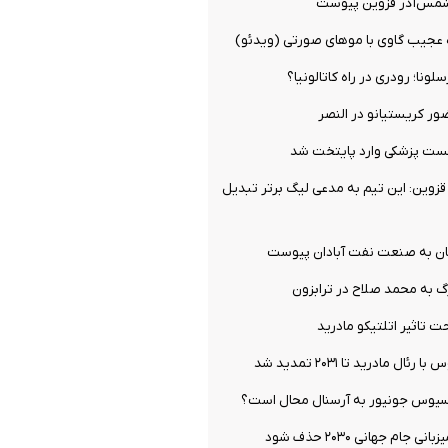
شمس‌آذر قزوین پیوست
ه عجیب گاوی با موهای صورتی (ویدئو)
ونا؛ رودری در راه کاتالونیا؟
ور کریستیانو در النصر
تست پزشکی وارد پایتخت شد
زوین: این تیم به مدعی لیگ برتر تبدیل
ان به صنعت نفت آبادان پیوست
گ به محمد صلاح در ترابزون
 تاثیر اتلتیکو مادرید
ال مادرید تا ۲۰۳۱ تمدید شد
یسیوس جونیور به آرسنال محال است؟
 جام جهانی ۲۰۳۰ حذف شود