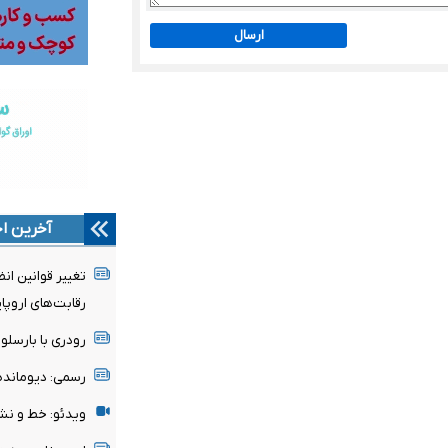
ارسال
آخرین اخ
تغییر قوانین ان
رقابت‌های اروپا
رودری با بارسلون
رسمی: دیومانده
ویدئو: خط و نش