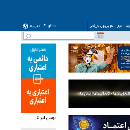
English
العربیه
وت
بازار
تلویزیون بازرگانی
 می‌شود
نوین ایرانا