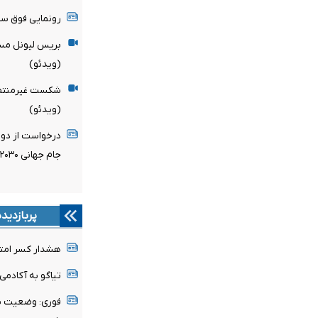
رونمایی فوق ست
بریس لیونل مسی
(ویدئو)
شکست غیرمنتظره
(ویدئو)
درخواست از دولت
جام جهانی ۲۰۳۰ با مراکش
پربازدید
هشدار کسر امتیا
تیاگو به آکادمی
فوری: وضعیت پن