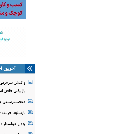
آخرین اخ
واکنش سرمربی مو
بازیکنی خاص ا
منچسترسیتی اولی
بارسلونا حریف ج
اوون خواستار «