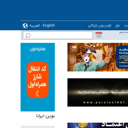
English
العربیه
وت
بازار
تلویزیون بازرگانی
نوین ایرانا