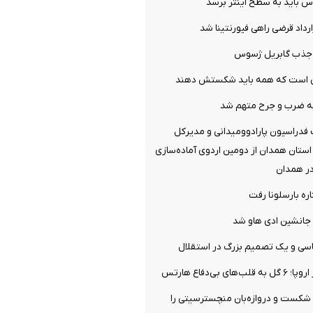
س باید به سطح اینتر برسد
ارداد قرضی راهی فیورنتینا شد
ل جذب گابریل ژسوس
می است که همه باید شکستش دهند
ه ضرب و جرح متهم شد
فدراسیون پارادوومیدانی و مدیرکل
ستان همدان از دومین اردوی آماده‌سازی
در همدان
ره بارسلونا رفت
جانشین ادی هاو شد
سی و یک تصمیم بزرگ در استقلال
ی بی‌دفاع هارتس
 شکست و دروازه‌بان منچسترسیتی را