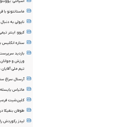
اسپالتی: یوونتو
ماستانتونو با قر
ناپولی به دنبا
کیوو: اینتر تی
ستاره انگلیس ب
بازدید سرپرست 
ورزش و جوانان ا
تیم ملی آقایان 
آرسنال سراغ ستا
ماتیاس یایسله 
کلین‌شیت فرعبا
طوفان بنفیکا در اروپا؛ ۶ گل به قلب‌ها
لیدز رکوردش را