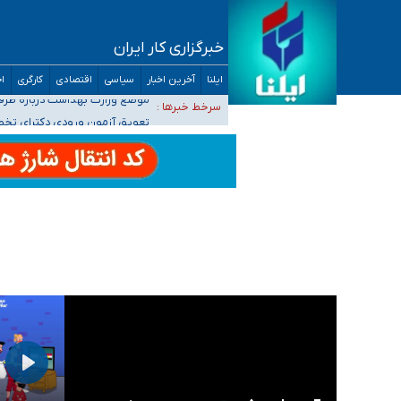
خبرگزاری کار ایران
۴۰ تا ۵۰ روز گرمای نسبی در پیش داریم/ دمای تهران به ۳۸ درجه می‌رسد
ایلنا
آخرین اخبار
سیاسی
اقتصادی
کارگری
اج
موضع وزارت بهداشت درباره ظرفیت پزشکی کنکور ۱۴۰۵: خواستار اصلاح ظرفیت‌ها هستیم، اما هنوز پاسخ مشخصی نگرفت
سرخط خبرها :
تعویق آزمون ورودی دکترای تخ
خبرنگاران راویان حقیقت با دغدغه نان، مسکن و
آخرین وضعیت شیوع عفونت‌های تنفسی در کشور/ 