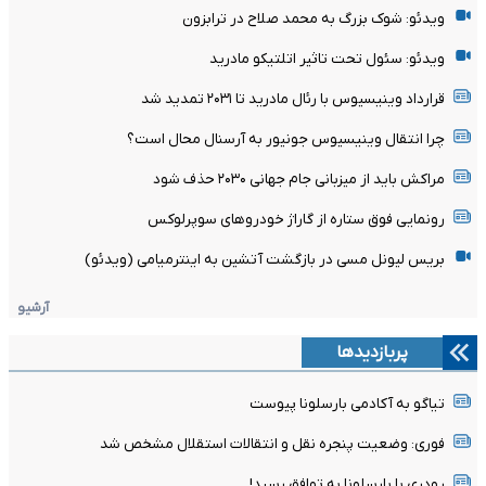
ویدئو: شوک بزرگ به محمد صلاح در ترابزون
ویدئو: سئول تحت تاثیر اتلتیکو مادرید
قرارداد وینیسیوس با رئال مادرید تا ۲۰۳۱ تمدید شد
چرا انتقال وینیسیوس جونیور به آرسنال محال است؟
مراکش باید از میزبانی جام جهانی ۲۰۳۰ حذف شود
رونمایی فوق ستاره از گاراژ خودروهای سوپرلوکس
بریس لیونل مسی در بازگشت آتشین به اینترمیامی (ویدئو)
آرشیو
پربازدیدها
تیاگو به آکادمی بارسلونا پیوست
فوری: وضعیت پنجره نقل و انتقالات استقلال مشخص شد
رودری با بارسلونا به توافق رسید!