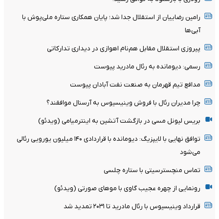
رامین رضاییان از استقلال جدا شد؛ پایان همکاری ستاره ملی‌پوش با
آبی‌ها
پیروزی استقلال مقابل هم‌نام اهوازی در دیداری تدارکاتی
رسمی: دیومانده به رئال مادرید پیوست
مدافع تیم قهرمان به صنعت نفت آبادان پیوست
چرا مدیران رئال با فروش وینیسیوس به آرسنال موافقند؟
بریس لیونل مسی در بازگشت آتشین به اینترمیامی (ویدئو)
توافق نهایی با لایپزیگ: دیومانده با قراردادی ۱۴۰ میلیون یورویی رئالی
می‌شود
تماس منچسترسیتی با ستاره چلسی
رونمایی از چهره عجیب گاوی با موهای صورتی (ویدئو)
قرارداد وینیسیوس با رئال مادرید تا ۲۰۳۱ تمدید شد