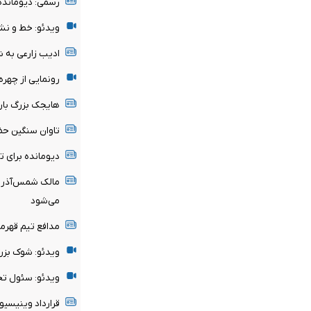
رسمی: دیومانده
ویدئو: خط و نش
ادیب زارعی به 
رونمایی از چهر
هایجک بزرگ بارسل
تاوان سنگین حض
دیومانده برای 
مالک شمس‌آذر ق
می‌شود
مدافع تیم قهرم
ویدئو: شوک بزر
ویدئو: سئول تحت
قرارداد وینیسیوس با رئ