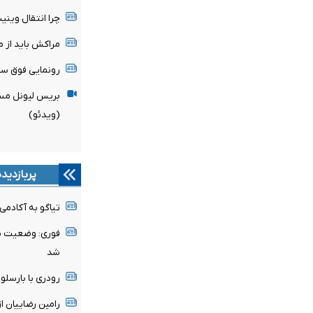
چرا انتقال وین
مراکش باید از میزبانی
رونمایی فوق ست
بریس لیونل مسی
(ویدئو)
پربازدید
تیاگو به آکادمی
فوری: وضعیت پن
شد
رودری با بارسلون
رامین رضاییان ا