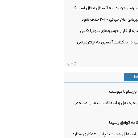
یسیوس جونیور به آرسنال محال است؟
 جام جهانی ۲۰۳۰ حذف شود
اره از گاراژ خودروهای سوپرلوکس
 در بازگشت آتشین به اینترمیامی
آرشیو
ها
 بارسلونا پیوست
جره نقل و انتقالات استقلال مشخص
ا به توافق رسید!
ز استقلال جدا شد؛ پایان همکاری ستاره