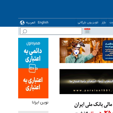
English
العربیه
وت
بازار
تلویزیون بازرگانی
نوین ایرانا