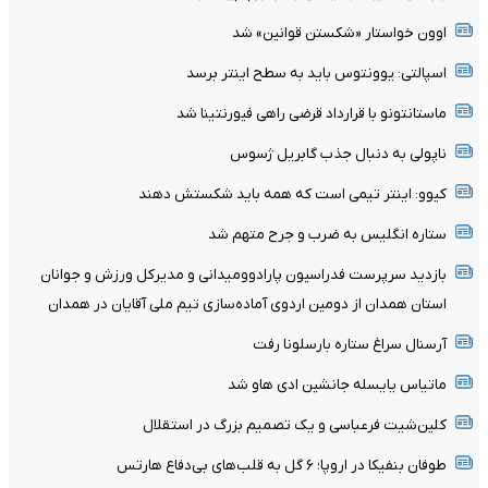
اوون خواستار «شکستن قوانین» شد
اسپالتی: یوونتوس باید به سطح اینتر برسد
ماستانتونو با قرارداد قرضی راهی فیورنتینا شد
ناپولی به دنبال جذب گابریل ژسوس
کیوو: اینتر تیمی است که همه باید شکستش دهند
ستاره انگلیس به ضرب و جرح متهم شد
بازدید سرپرست فدراسیون پارادوومیدانی و مدیرکل ورزش و جوانان
استان همدان از دومین اردوی آماده‌سازی تیم ملی آقایان در همدان
آرسنال سراغ ستاره بارسلونا رفت
ماتیاس یایسله جانشین ادی هاو شد
کلین‌شیت فرعباسی و یک تصمیم بزرگ در استقلال
طوفان بنفیکا در اروپا؛ ۶ گل به قلب‌های بی‌دفاع هارتس