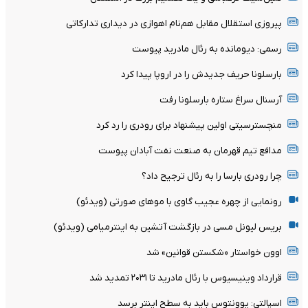
پیروزی استقلال مقابل هم‌نام اهوازی در دیداری تدارکاتی
رسمی: دیومانده به رئال مادرید پیوست
بارسلونا حریف جدیدش را در اروپا پیدا کرد
آرسنال سراغ ستاره بارسلونا رفت
منچسترسیتی اولین پیشنهاد برای رودری را رد کرد
مدافع تیم قهرمان به صنعت نفت آبادان پیوست
چرا رودری بارسا را به رئال ترجیح داد؟
رونمایی از چهره عجیب گاوی با موهای صورتی (ویدئو)
بریس لیونل مسی در بازگشت آتشین به اینترمیامی (ویدئو)
اوون خواستار «شکستن قوانین» شد
قرارداد وینیسیوس با رئال مادرید تا ۲۰۳۱ تمدید شد
اسپالتی: یوونتوس باید به سطح اینتر برسد