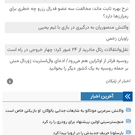
آخرین اخبار
واکنش سرمربی موناکو به شایعات جدایی بالوگان؛ او بازیکنی خاص است
منچسترسیتی اولین پیشنهاد برای رودری را رد کرد
بارسلونا حریف جدیدش را در اروپا پیدا کرد