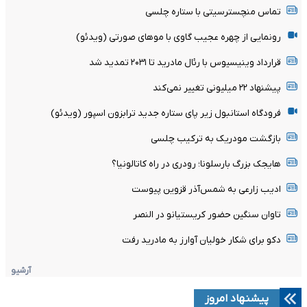
تماس منچسترسیتی با ستاره چلسی
رونمایی از چهره عجیب گاوی با موهای صورتی (ویدئو)
قرارداد وینیسیوس با رئال مادرید تا ۲۰۳۱ تمدید شد
پیشنهاد ۲۲ میلیونی تغییر نمی‌کند
فرودگاه استانبول زیر پای ستاره جدید ترابزون اسپور (ویدئو)
بازگشت مودریک به ترکیب چلسی
هایجک بزرگ بارسلونا؛ رودری در راه کاتالونیا؟
ادیب زارعی به شمس‌آذر قزوین پیوست
تاوان سنگین حضور کریستیانو در النصر
دکو برای شکار خولیان آوارز به مادرید رفت
آرشیو
پیشنهاد امروز