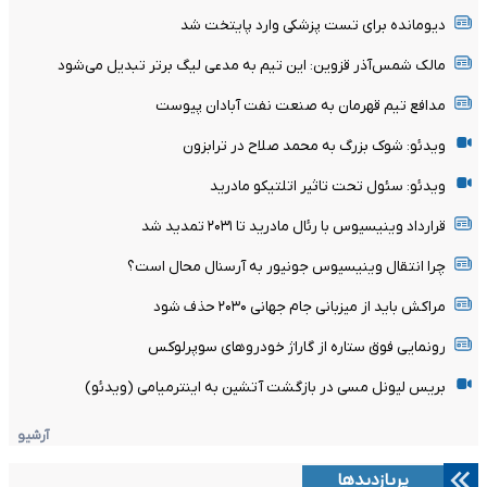
دیومانده برای تست پزشکی وارد پایتخت شد
مالک شمس‌آذر قزوین: این تیم به مدعی لیگ برتر تبدیل می‌شود
مدافع تیم قهرمان به صنعت نفت آبادان پیوست
ویدئو: شوک بزرگ به محمد صلاح در ترابزون
ویدئو: سئول تحت تاثیر اتلتیکو مادرید
قرارداد وینیسیوس با رئال مادرید تا ۲۰۳۱ تمدید شد
چرا انتقال وینیسیوس جونیور به آرسنال محال است؟
مراکش باید از میزبانی جام جهانی ۲۰۳۰ حذف شود
رونمایی فوق ستاره از گاراژ خودروهای سوپرلوکس
بریس لیونل مسی در بازگشت آتشین به اینترمیامی (ویدئو)
آرشیو
پربازدیدها