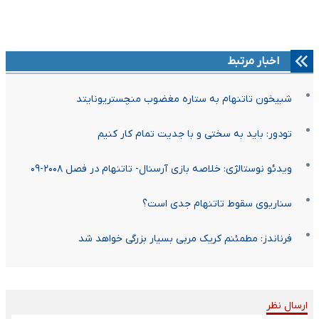
اخبار مرتبط
شبیخون تاتنهام به ستاره مغضوب منچستریونایتد
تودور: باید به سختی و با جدیت تمام کار کنیم
ویدئو نوستالژی: خلاصه بازی آرسنال- تاتنهام در فصل ۲۰۰۸-۰۹‏
سناریوی سقوط تاتنهام جدی است؟
فرناندز: مطمئنم کریک مربی بسیار بزرگی خواهد شد
ارسال نظر