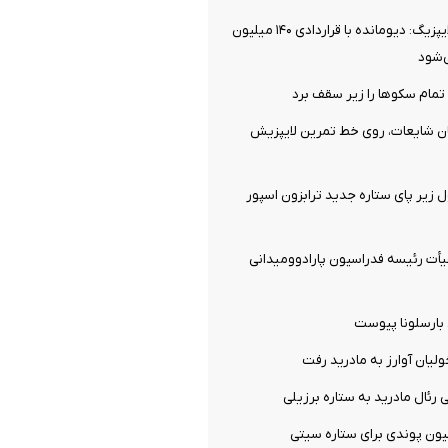
توافق نهایی با لایپزیگ: دیومانده با قراردادی ۱۴۰ میلیون
‌شود
تمام سکوها را زیر سقف برد
ان شایعات، روی خط تمرین لایپزیش
ل زیر پای ستاره جدید ترابزون اسپور
ت رئیسه فدراسیون پارادوومیدانی
 بارسلونا پیوست
ولیان آوارز به مادرید رفت