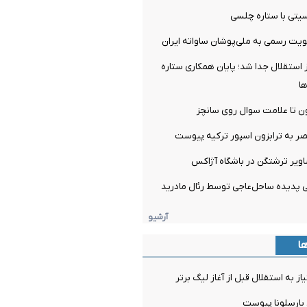
تی با ستاره چلسی
یت رسمی به ملی‌پوشان ساواته ایران
ز استقلال جدا شد؛ پایان همکاری ستاره
ها
ن تا علامت سوال روی سانچز
صر به ترابزون اسپور ترکیه پیوست
اویر ترشتگن در باشگاه آژاکس
آرشیو
ها
ز به استقلال قبل از آغاز لیگ برتر
 بارسلونا پیوست