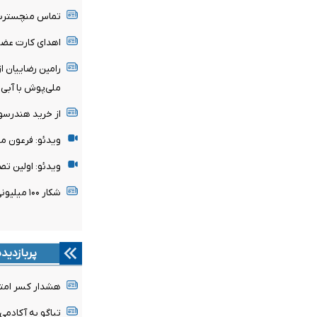
تماس منچسترسی
اهدای کارت عضو
رامین رضاییان ا
ملی‌پوش با آبی‌
از خرید هندرسو
ویدئو: فرعون م
ویدئو: اولین تص
شکار ۱۰۰ میلیونی پدیده ساحل‌عاجی توسط رئال مادرید
پربازدید
هشدار کسر امتیا
تیاگو به آکادمی