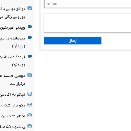
یورویی رئالی می
ویدئو: هیرنفین 
دیومانده در می
ارسال
(ویدئو)
فرودگاه استانبو
(ویدئو)
دومین جلسه هیأ
برگزار شد
تیاگو به آکادمی
دکو برای شکار خ
اخطار ۲۲ میلیونی رئال مادرید به ستاره برزیلی
پیشنهاد ۵۵ میلیون پوندی برای ستاره سیتی