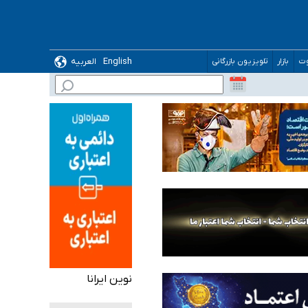
English
العربیه
وت
بازار
تلویزیون بازرگانی
 می‌شود
نوین ایرانا