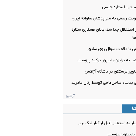
تی با ستاره چلسی
یت رسمی به ملی‌پوشان ساواته ایران
ز استقلال جدا شد؛ پایان همکاری ستاره
ها
ن تا علامت سوال روی سانچز
صر به ترابزون اسپور ترکیه پیوست
اویر ترشتگن در باشگاه آژاکس
آرشیو
ها
ز به استقلال قبل از آغاز لیگ برتر
 بارسلونا پیوست