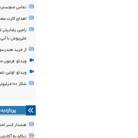
تماس منچسترسی
اهدای کارت عضو
رامین رضاییان ا
ملی‌پوش با آبی‌
از خرید هندرسو
ویدئو: فرعون م
ویدئو: اولین تص
شکار ۱۰۰ میلیونی پدیده ساحل‌عاجی توسط رئال مادرید
پربازدید
هشدار کسر امتیا
تیاگو به آکادمی