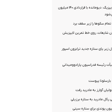
توافق نهایی با لایپزیگ: دیومانده با قراردادی ۱۴۰ میلیون
‌شود
تمام سکوها را زیر سقف برد
ان شایعات، روی خط تمرین لایپزیش
ل زیر پای ستاره جدید ترابزون اسپور
ت رئیسه فدراسیون پارادوومیدانی
 بارسلونا پیوست
ولیان آوارز به مادرید رفت