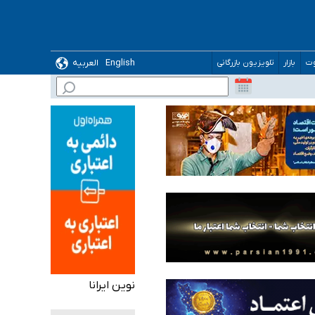
English
العربیه
وت
بازار
تلویزیون بازرگانی
 می‌شود
نوین ایرانا