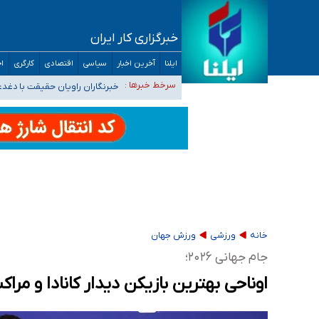
خبرگزاری کار ایران
تعویق آزمون ورودی دکترای تخصصی فرماندهی 
ایلنا
آخرین اخبار
سیاسی
اقتصادی
کارگری
اج
خبرنگاران راویان حقیقت با دغد
سرخط خبرها :
آخرین وضعیت شیوع عفونت‌های تن
هیچ پرستاری بازداشت یا اخراج نشده است/ از 
ثبت‌نام بخش عمده دانش‌آموزان مدارس ایرانی ا
خانه
ورزشی
ورزش جهان
جام جهانی ۲۰۲۶؛
اوناحی بهترین بازیکن دیدار کانادا و مر