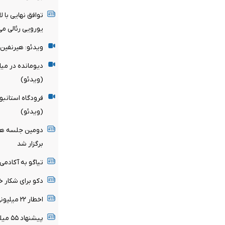
یورویی رئالی می
ویدئو: هیرنفین 
دیومانده در می
(ویدئو)
فرودگاه استانبو
(ویدئو)
دومین جلسه هیأ
برگزار شد
تیاگو به آکادمی
دکو برای شکار خ
اخطار ۲۲ میلیونی رئال مادرید به ستاره برزیلی
پیشنهاد ۵۵ میلیون پوندی برای ستاره سیتی