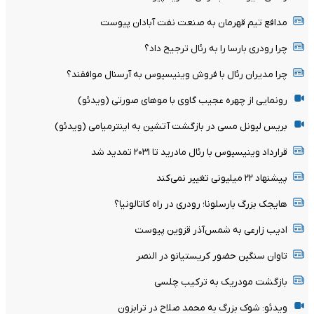
مدافع تیم قهرمان به صنعت نفت آبادان پیوست
چرا رودری بارسا را به رئال ترجیح داد؟
چرا مدیران رئال با فروش وینیسیوس به آرسنال موافقند؟
رونمایی از چهره عجیب گاوی با موهای صورتی (ویدئو)
بریس لیونل مسی در بازگشت آتشین به اینترمیامی (ویدئو)
قرارداد وینیسیوس با رئال مادرید تا ۲۰۳۱ تمدید شد
پیشنهاد ۲۲ میلیونی تغییر نمی‌کند
هایجک بزرگ بارسلونا؛ رودری در راه کاتالونیا؟
ادیب زارعی به شمس‌آذر قزوین پیوست
تاوان سنگین حضور کریستیانو در النصر
بازگشت مودریک به ترکیب چلسی
ویدئو: شوک بزرگ به محمد صلاح در ترابزون