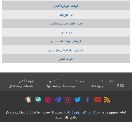
قیمت میلگردآجدار
به موزیک
هتل قصر طلایی مشهد
خرید تور
فروش مواد شیمیایی
طراحی اپلیکیشن موبایل
خرید عطر
تماس با ما
درباره ما
آرشیو
تعرفه آگهی
RSS
پیوندها
لیست دفاتر استانها
خدمات رسانه ای
تمام حقوق برای
خبرگزاری کار ايران (ايلنا)
محفوظ است. استفاده از مطالب با ذکر
منبع آزاد است.
طراحی سایت خبری آسام